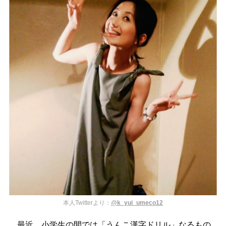
本人Twitterより：
@
k_yui_umeco12
最近、小学生の間では「うんこ漢字ドリル」なるもの