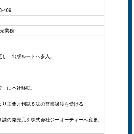
-409
売業務
更し、出版ルートへ参入。
。
ワーに本社移転。
より主要月刊誌８誌の営業譲渡を受ける。
８誌の発売元を株式会社ジーオーティーへ変更。