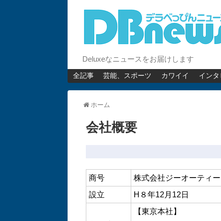
Deluxeなニュースをお届けします
全記事
芸能、スポーツ
カワイイ
インタ
ホーム
会社概要
商号
株式会社ジーオーティー（GOT
設立
H８年12月12日
【東京本社】