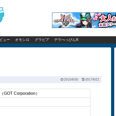
ビュー
オモシロ
グラビア
デラべっぴんR
2015/6/30
2017/6/21
 Corporation）