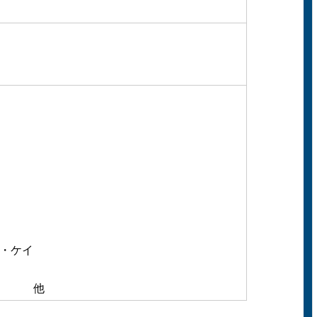
・ケイ
エス 他