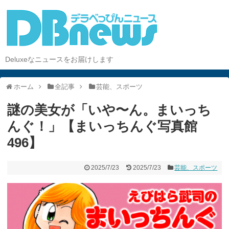
Deluxeなニュースをお届けします
ホーム
全記事
芸能、スポーツ
謎の美女が「いや〜ん。まいっち
んぐ！」【まいっちんぐ写真館
496】
2025/7/23
2025/7/23
芸能、スポーツ