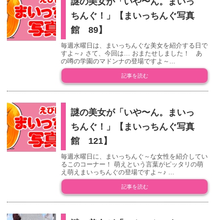
謎の美女が「いや〜ん。まいっ
ちんぐ！」【まいっちんぐ写真
館 89】
毎週水曜日は、まいっちんぐな美女を紹介する日で
すよ～♪ さて、今回は… おまたせしました！ あ
の噂の学園のマドンナの登場ですよ～...
記事を読む
謎の美女が「いや〜ん。まいっ
ちんぐ！」【まいっちんぐ写真
館 121】
毎週水曜日に、まいっちんぐ～な女性を紹介してい
るこのコーナー！ 萌えという言葉がピッタリの萌
え萌えまいっちんぐの登場ですよ～♪ ...
記事を読む