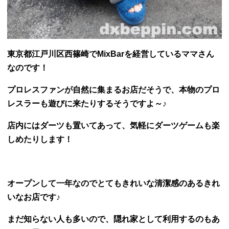
東京都江戸川区西篠崎でMixBarを経営しているママさん
なのです！
プロレスファンが自然に集まるお店だそうで、本物のプロ
レスラーも遊びに来たりするそうですよ～♪
店内にはダーツも置いてあって、気軽にダーツゲームも楽
しめたりします！
オープンして一年なのでとてもきれいな清潔感のあるきれ
いなお店です♪
まだ知らない人も多いので、
隠れ家として利用するのもあ