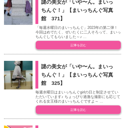
謎の美女が「いや〜ん。まいっ
ちんぐ！」【まいっちんぐ写真
館 371】
「毎週水曜日のまいっちんぐ」2023年の第二弾！
今回はめでたく、ぜいたくに二人そろって、まいっ
ちんぐしてもらいました～♪ ...
記事を読む
謎の美女が「いや〜ん。まいっ
ちんぐ！」【まいっちんぐ写真
館 325】
毎週水曜日はまいっちんぐgirlの日と制定させてい
ただいています♪ ちょっぴり過激な撮影にも応じて
くれる女王様のまいっちんぐですよ～ ...
記事を読む