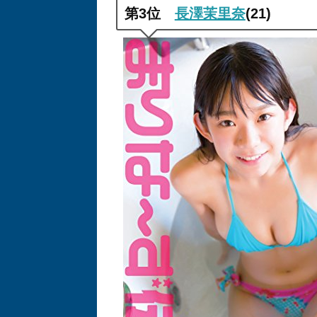
第
3
位
長澤茉里奈
(21)