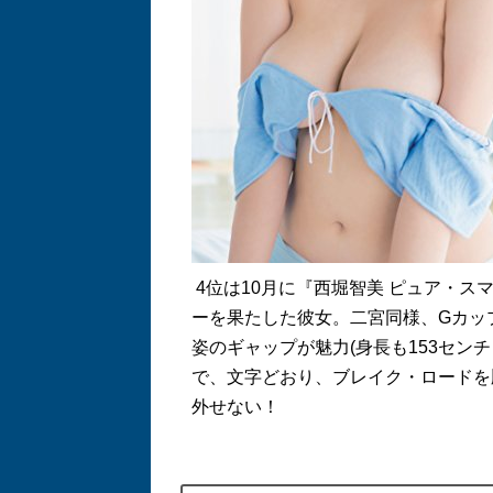
4
位は
10
月に『西堀智美 ピュア・ス
ーを果たした彼女。二宮同様、
G
カッ
姿のギャップが魅力
(
身長も
153
センチ
で、文字どおり、ブレイク・ロードを
外せない！