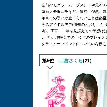
空前のモグラ・ムーブメントや元
AKB
望新人発掘競争など、依然、俄然、盛
年もその勢いが止まらないことは必至
今のアイドル界で
(
周知のとおり、と
劇
)
、正直、一年を見据えての予想は
と
(
笑
)
、現時点での「今年のブレイク
グラ・ムーブメントについての考察も
第
5
位
二宮さくら
(21)