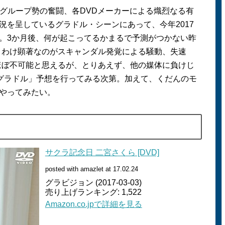
グループ勢の奮闘、各
DVD
メーカーによる熾烈なる有
況を呈しているグラドル・シーンにあって、今年
2017
。
3
か月後、何が起こってるかまるで予測がつかない昨
りわけ顕著なのがスキャンダル発覚による騒動、失速
ほぼ不可能と思えるが、とりあえず、他の媒体に負けじ
グラドル」予想を行ってみる次第。加えて、くだんのモ
やってみたい。
サクラ記念日 二宮さくら [DVD]
posted with amazlet at 17.02.24
グラビジョン (2017-03-03)
売り上げランキング: 1,522
Amazon.co.jpで詳細を見る