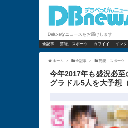
Deluxeなニュースをお届けします
全記事
芸能、スポーツ
カワイイ
インタ
ホーム
全記事
芸能、スポーツ
今年2017年も盛況必
グラドル5人を大予想