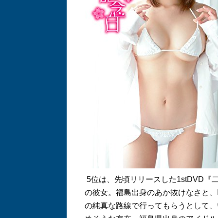
5
位は、先頃リリースした
1stDVD
『
の彼女。福島出身のあか抜けなさと、
の純真な路線で行ってもらうとして、