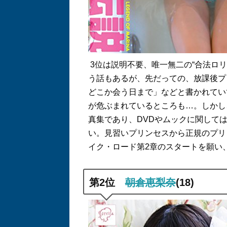
3
位は説明不要、唯一無二の
“
合法ロリ
う話もあるが、先だっての、放課後プ
どこか会う日まで」などと書かれてい
が危ぶまれているところも…。しかし
真集であり、
DVD
やムックに関して
い。見習いプリンセスから正規のプリ
イク・ロード第
2
章のスタートを願い
第
2
位
朝倉恵梨奈
(18)