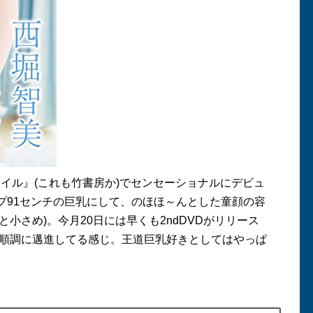
マイル』
(
これも竹書房か
)
でセンセーショナルにデビュ
プ
91
センチの巨乳にして、のほほ～んとした童顔の容
と小さめ
)
。今月
20
日には早くも
2ndDVD
がリリース
順調に邁進してる感じ。王道巨乳好きとしてはやっぱ