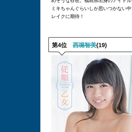
めそうな存在。福島県出身のアイドル
ミキちゃんぐらいしか思いつかない中
レイクに期待！
第
4
位
西堀智美
(19)