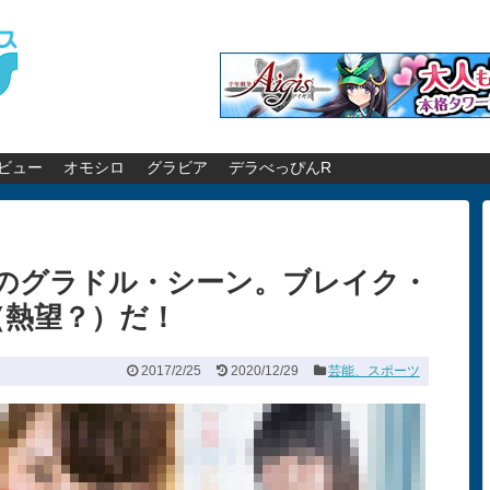
ビュー
オモシロ
グラビア
デラべっぴんR
至のグラドル・シーン。ブレイク・
（熱望？）だ！
2017/2/25
2020/12/29
芸能、スポーツ