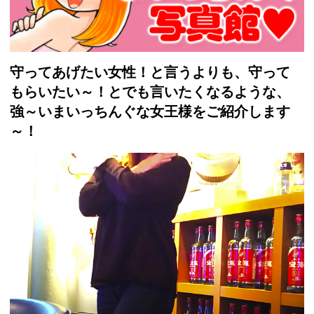
守ってあげたい女性！と言うよりも、守って
もらいたい～！
とでも言いたくなるような、
強～いまいっちんぐな女王様をご紹介します
～！