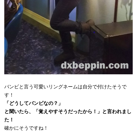
バンビと言う可愛いリングネームは自分で付けたそうで
す！
「どうしてバンビなの？」
と聞いたら、「覚えやすそうだったから！」と言われまし
た！
確かにそうですね！