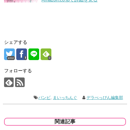
シェアする
error
0
フォローする
バンビ
,
まいっちんぐ
デラべっぴん編集部
関連記事