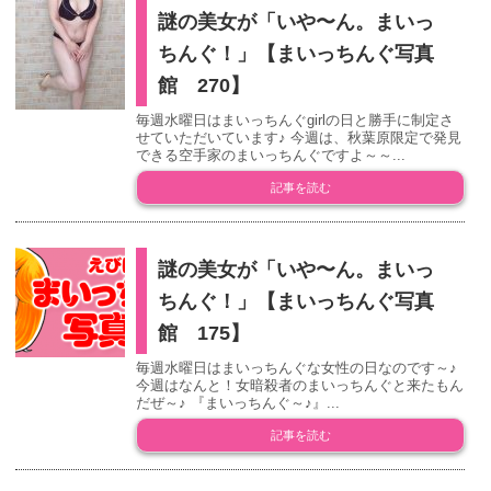
謎の美女が「いや〜ん。まいっ
ちんぐ！」【まいっちんぐ写真
館 270】
毎週水曜日はまいっちんぐgirlの日と勝手に制定さ
せていただいています♪ 今週は、秋葉原限定で発見
できる空手家のまいっちんぐですよ～～...
記事を読む
謎の美女が「いや〜ん。まいっ
ちんぐ！」【まいっちんぐ写真
館 175】
毎週水曜日はまいっちんぐな女性の日なのです～♪
今週はなんと！女暗殺者のまいっちんぐと来たもん
だぜ～♪ 『まいっちんぐ～♪』...
記事を読む