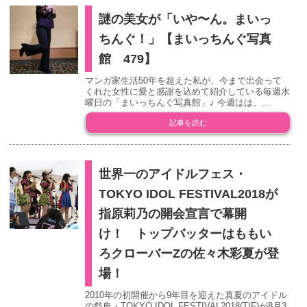
謎の美女が「いや〜ん。まいっ
ちんぐ！」【まいっちんぐ写真
館 479】
マンガ家生活50年を超えた私が、今まで出会って
くれた女性に愛と感謝を込めて紹介している毎週水
曜日の「まいっちんぐ写真館」♪ 今週はは、...
記事を読む
世界一のアイドルフェス・
TOKYO IDOL FESTIVAL2018が
指原莉乃の開会宣言で幕開
け！ トップバッターはももい
ろクローバーZの佐々木彩夏が登
場！
2010年の初開催から9年目を迎えた真夏のアイドル
の祭典・TOKYO IDOL FESTIVAL2018(TIF)が8月3