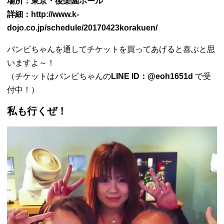
場所：東京・後楽園ホール
詳細：http://www.k-
dojo.co.jp/schedule/20170423korakuen/
バンビちゃんを通してチケットを買ってあげると喜ぶと思
いますよ
～！
（チケットはバンビちゃんの
LINE ID：@eoh1651d
で受
付中！）
私も行くぜ！