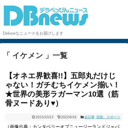
Deluxeなニュースをお届けします
「 イケメン 」一覧
【オネエ界歓喜!!】五郎丸だけじ
ゃない！ガチむちイケメン揃い！
★世界の美形ラガーマン10選（筋
骨ヌードあり♥）
2015/10/13
2022/6/16
全記事
,
芸能、スポーツ
（画像出典：カンタベリーオブニュージーランドジャパ