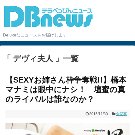
Deluxeなニュースをお届けします
「 デヴィ夫人 」一覧
【SEXYお姉さん枠争奪戦!!】橋本
マナミは眼中にナシ！ 壇蜜の真
のライバルは誰なのか？
2015/11/30
全記事