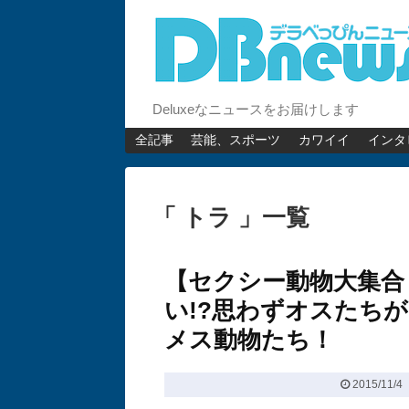
Deluxeなニュースをお届けします
全記事
芸能、スポーツ
カワイイ
インタ
「 トラ 」一覧
【セクシー動物大集合
い!?思わずオスたち
メス動物たち！
2015/11/4