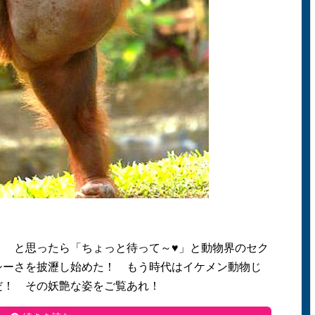
！ と思ったら「ちょっと待って～♥」と動物界のセク
シーさを披瀝し始めた！ もう時代はイケメン動物じ
だ！ その妖艶な姿をご覧あれ！