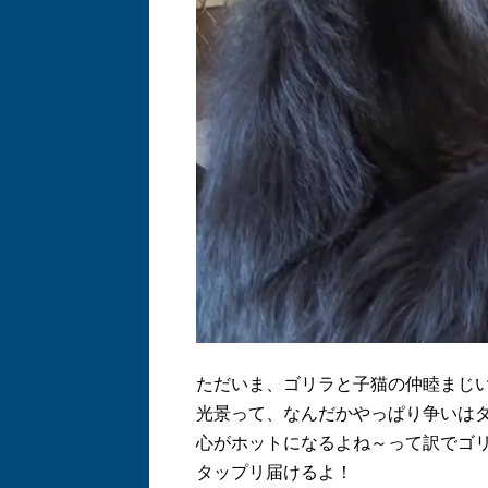
ただいま、ゴリラと子猫の仲睦まじ
光景って、なんだかやっぱり争いは
心がホットになるよね～って訳でゴ
タップリ届けるよ！