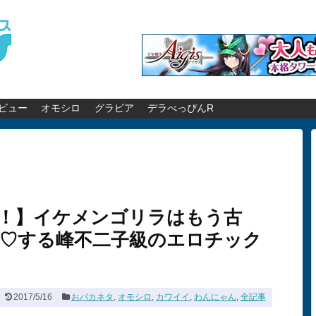
ビュー
オモシロ
グラビア
デラべっぴんR
！】イケメンゴリラはもう古
が♡する峰不二子級のエロチック
2017/5/16
おバカネタ
,
オモシロ
,
カワイイ
,
わんにゃん
,
全記事