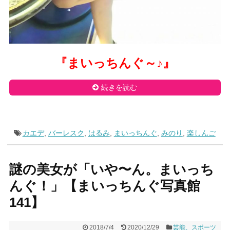
『まいっちんぐ～♪』
続きを読む
カエデ
,
バーレスク
,
はるみ
,
まいっちんぐ
,
みのり
,
楽しんご
謎の美女が「いや〜ん。まいっち
んぐ！」【まいっちんぐ写真館
141】
2018/7/4
2020/12/29
芸能、スポーツ