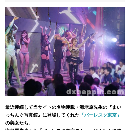
最近連続して当サイトの名物連載・海老原先生の『まい
っちんぐ写真館』に登場してくれた
「バーレスク東京」
の美女たち。