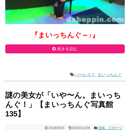
『まいっちんぐ～♪』
続きを読む
バーレスク
,
まいっちんぐ
謎の美女が「いや〜ん。まいっち
んぐ！」【まいっちんぐ写真館
135】
2018/5/23
2020/12/29
芸能、スポーツ