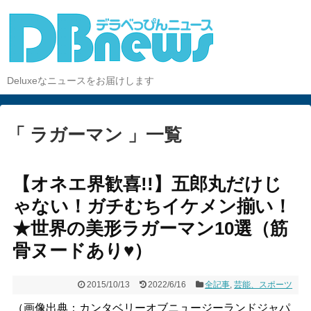
Deluxeなニュースをお届けします
「 ラガーマン 」一覧
【オネエ界歓喜!!】五郎丸だけじ
ゃない！ガチむちイケメン揃い！
★世界の美形ラガーマン10選（筋
骨ヌードあり♥）
2015/10/13
2022/6/16
全記事
,
芸能、スポーツ
（画像出典：カンタベリーオブニュージーランドジャパ