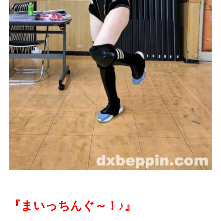
『まいっちんぐ～！
♪
』