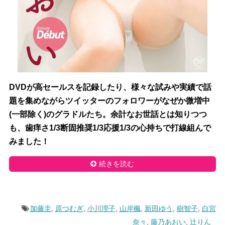
DVDが高セールスを記録したり、様々な試みや実績で話
題を集めながらツイッターのフォロワーがなぜか微増中
(一部除く)のグラドルたち。余計なお世話とは知りつつ
も、歯痒さ1/3断固推奨1/3応援1/3の心持ちで打線組んで
みました！
続きを読む
加藤圭
,
原つむぎ
,
小川理子
,
山岸楓
,
新田ゆう
,
樹智子
,
白宮
奈々
,
藤乃あおい
,
辻りん