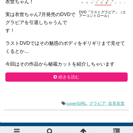
衣世ちゃん！
DVD『ラストグラビア』（エ
実は衣世ちゃん7月発売のDVDで
アーコントロール）
グラビアを引退しちゃうんで
す！
ラストDVDではその魅惑のボディをギリギリまで見せて
くるとか…
今回はその作品から秘蔵カットを紹介しちゃいます
続きを読む
coverGIRL
,
グラビア
,
吉見衣世
© 2015
デラべっぴんニュース