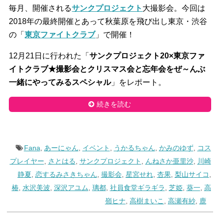
毎月、開催される
サンクプロジェクト
大撮影会。今回は
2018年の最終開催とあって秋葉原を飛び出し東京・渋谷
の「
東京ファイトクラブ
」で開催！
12月21日に行われた「
サンクプロジェクト20×東京ファ
イトクラブ★撮影会とクリスマス会と忘年会をぜ～んぶ
一緒にやってみるスペシャル
」をレポート。
続きを読む
Fana
,
あーにゃん
,
イベント
,
うかるちゃん
,
かみのゆず
,
コス
プレイヤー
,
さとはる
,
サンクプロジェクト
,
んねさか亜里沙
,
川崎
静夏
,
恋するみさきちゃん
,
撮影会
,
星宮せれ
,
杏果
,
梨山サイコ
,
椿
,
水沢美波
,
深沢アユム
,
璃都
,
社員食堂ギラギラ
,
芝姫
,
葵一
,
高
嶺ヒナ
,
高樹まいこ
,
高瀬有紗
,
鹿