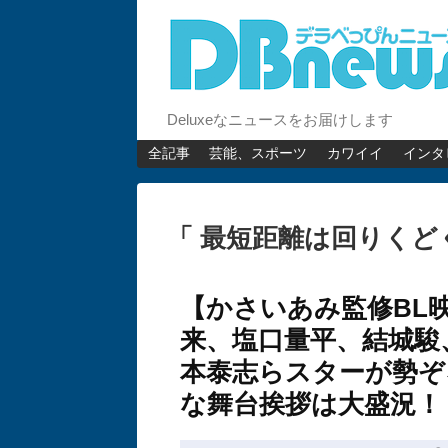
Deluxeなニュースをお届けします
全記事
芸能、スポーツ
カワイイ
インタ
「 最短距離は回りくど
【かさいあみ監修BL
来、塩口量平、結城駿
本泰志らスターが勢ぞ
な舞台挨拶は大盛況！