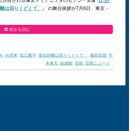
も注目される腐女子でアニヲタのセクシー女優･
距離は回りくどくて、
』 の舞台挨拶が7月6日、東京・
続きを読む
み
,
向理来
,
塩口量平
,
最短距離は回りくどくて、
,
服部武雄
,
竹
本泰志
,
結城駿
,
芸能
,
芸能ニュース