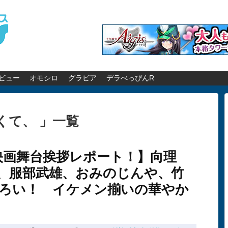
ビュー
オモシロ
グラビア
デラべっぴんR
くて、 」一覧
映画舞台挨拶レポート！】向理
、服部武雄、おみのじんや、竹
ろい！ イケメン揃いの華やか