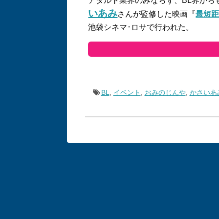
アダルト業界のみならず、BL界から
いあみ
さんが監修した映画『
最短
池袋シネマ･ロサで行われた。
BL
,
イベント
,
おみのじんや
,
かさいあ