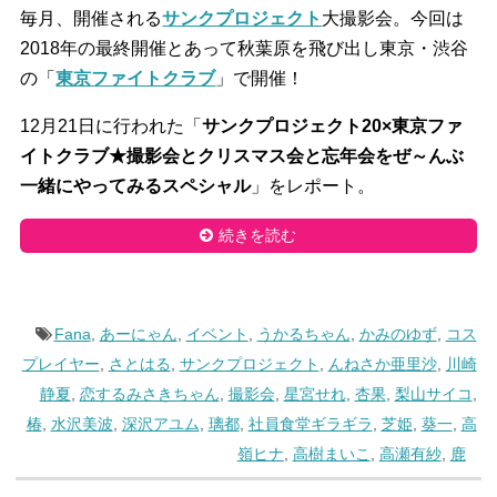
毎月、開催される
サンクプロジェクト
大撮影会。今回は
2018年の最終開催とあって秋葉原を飛び出し東京・渋谷
の「
東京ファイトクラブ
」で開催！
12月21日に行われた「
サンクプロジェクト20×東京ファ
イトクラブ★撮影会とクリスマス会と忘年会をぜ～んぶ
一緒にやってみるスペシャル
」をレポート。
続きを読む
Fana
,
あーにゃん
,
イベント
,
うかるちゃん
,
かみのゆず
,
コス
プレイヤー
,
さとはる
,
サンクプロジェクト
,
んねさか亜里沙
,
川崎
静夏
,
恋するみさきちゃん
,
撮影会
,
星宮せれ
,
杏果
,
梨山サイコ
,
椿
,
水沢美波
,
深沢アユム
,
璃都
,
社員食堂ギラギラ
,
芝姫
,
葵一
,
高
嶺ヒナ
,
高樹まいこ
,
高瀬有紗
,
鹿