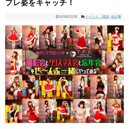
プレ姿をキャッチ！
2018/12/26
イベント、雑談
,
全記事