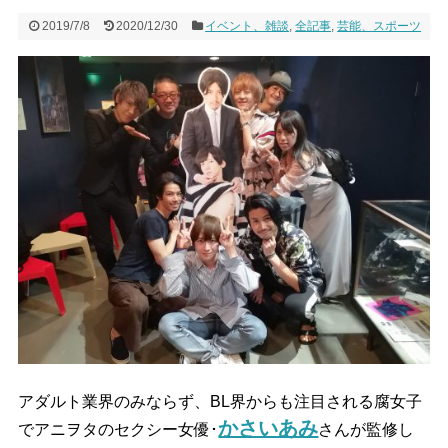
2019/7/8
2020/12/30
イベント、雑談
,
全記事
,
芸能、スポーツ
アダルト業界のみならず、BL界からも注目される腐女子
かさいあみ
でアニヲタのセクシー女優･
さんが監修し