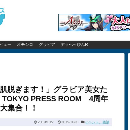
ビュー
オモシロ
グラビア
デラべっぴんR
肌脱ぎます！」グラビア美女た
OKYO PRESS ROOM 4周年
が大集合！！
2019/10/2
2019/10/3
イベント、雑談