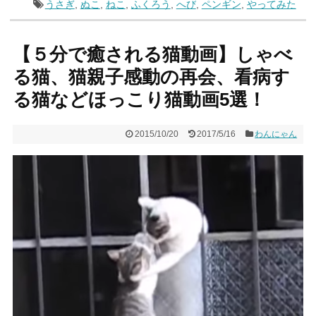
うさぎ
,
ぬこ
,
ねこ
,
ふくろう
,
へび
,
ペンギン
,
やってみた
【５分で癒される猫動画】しゃべ
る猫、猫親子感動の再会、看病す
る猫などほっこり猫動画5選！
2015/10/20
2017/5/16
わんにゃん