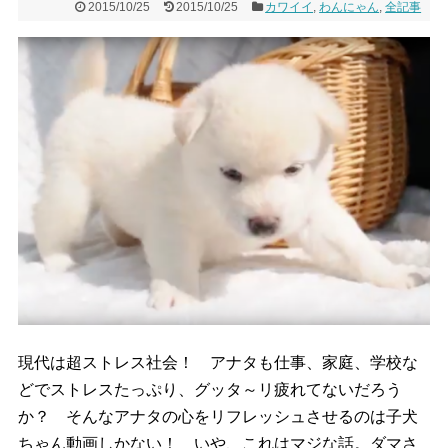
2015/10/25
2015/10/25
カワイイ
,
わんにゃん
,
全記事
現代は超ストレス社会！ アナタも仕事、家庭、学校な
どでストレスたっぷり、グッタ～リ疲れてないだろう
か？ そんなアナタの心をリフレッシュさせるのは子犬
ちゃん動画しかない！ いや、これはマジな話。ダマさ