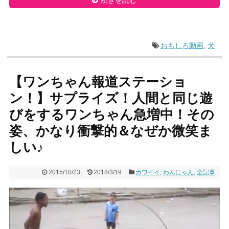
おもしろ動画
,
犬
【ワンちゃん報道ステーショ
ン！】サプライズ！人間と同じ遊
びをするワンちゃん急増中！その
姿、かなり衝撃的＆なぜか微笑ま
しい♪
2015/10/23
2018/3/19
カワイイ
,
わんにゃん
,
全記事