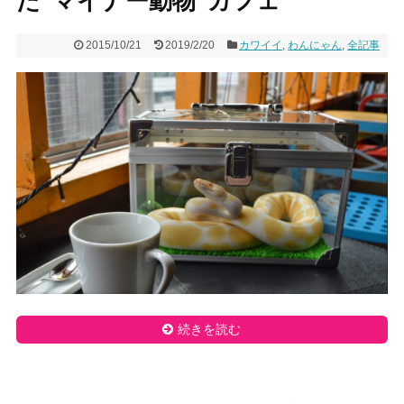
た“マイナー動物”カフェ
2015/10/21
2019/2/20
カワイイ
,
わんにゃん
,
全記事
続きを読む