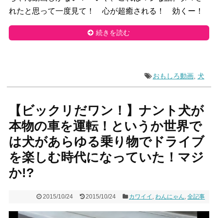
れたと思って一度見て！ 心が超癒される！ 効くー！
続きを読む
おもしろ動画
,
犬
【ビックリだワン！】ナント犬が
本物の車を運転！というか世界で
は犬があらゆる乗り物でドライブ
を楽しむ時代になっていた！マジ
か!?
2015/10/24
2015/10/24
カワイイ
,
わんにゃん
,
全記事