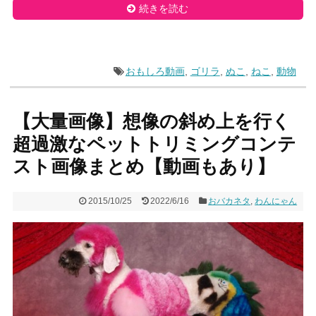
続きを読む
おもしろ動画
,
ゴリラ
,
ぬこ
,
ねこ
,
動物
【大量画像】想像の斜め上を行く
超過激なペットトリミングコンテ
スト画像まとめ【動画もあり】
2015/10/25
2022/6/16
おバカネタ
,
わんにゃん