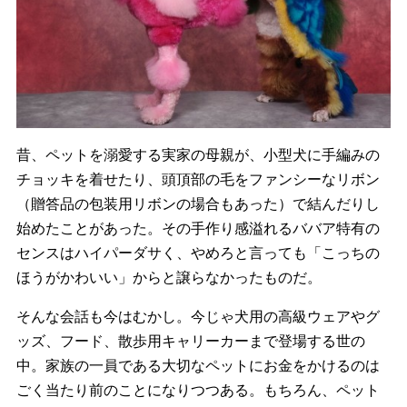
昔、ペットを溺愛する実家の母親が、
小型犬に手編みの
チョッキを着せたり、
頭頂部の毛をファンシーなリボン
（
贈答品の包装用リボンの場合もあった）
で結んだりし
始めたことがあった。
その手作り感溢れるババア特有の
センスはハイパーダサく、
やめろと言っても「こっちの
ほうがかわいい」
からと譲らなかったものだ。
そんな会話も今はむかし。今じゃ犬用の高級ウェアやグ
ッズ、
フード、散歩用キャリーカーまで登場する世の
中。
家族の一員である大切なペットにお金をかけるのは
ごく当たり前の
ことになりつつある。もちろん、ペット