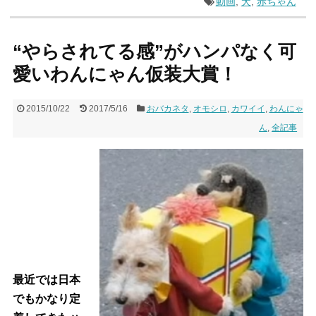
動画
,
犬
,
赤ちゃん
“やらされてる感”がハンパなく可
愛いわんにゃん仮装大賞！
2015/10/22
2017/5/16
おバカネタ
,
オモシロ
,
カワイイ
,
わんにゃ
ん
,
全記事
最近では日本
でもかなり定