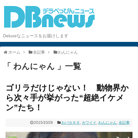
Deluxeなニュースをお届けします
ホーム
全記事
わんにゃん
「 わんにゃん 」一覧
ゴリラだけじゃない！ 動物界か
ら次々手が挙がった“超絶イケメ
ン”たち！
2015/10/26
おバカネタ
,
カワイイ
,
わんにゃん
,
全記事