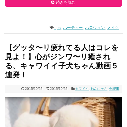
続きを読む
tips
,
パーティー
,
ハロウィン
,
メイク
【グッタ〜リ疲れてる人はコレを
見よ！】心がジンワ〜リ癒され
る、キャワイイ子犬ちゃん動画５
連発！
2015/10/25
2015/10/25
カワイイ
,
わんにゃん
,
全記事