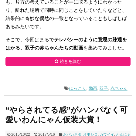
も、
片方の考えていることが手に取るようにわかった
り、
離れた場所で同時に同じことをしていたりなどと、
結果的に奇妙な偶然の一致となっていることもしばしば
あるみたい
です。
そこで、今回はまるで
テレパシーのように意思の疎通を
はかる、
双子の赤ちゃんたちの動画
を集めてみました。
続きを読む
ほっこり
,
動画
,
双子
,
赤ちゃん
“やらされてる感”がハンパなく可
愛いわんにゃん仮装大賞！
2015/10/22
2017/5/16
おバカネタ
,
オモシロ
,
カワイイ
,
わんにゃ