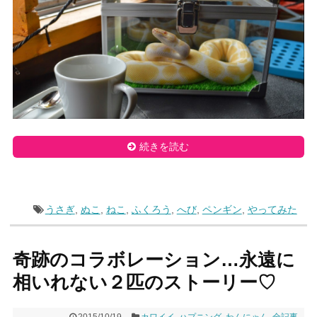
続きを読む
うさぎ
,
ぬこ
,
ねこ
,
ふくろう
,
へび
,
ペンギン
,
やってみた
奇跡のコラボレーション…永遠に
相いれない２匹のストーリー♡
2015/10/19
カワイイ
,
ハプニング
,
わんにゃん
,
全記事