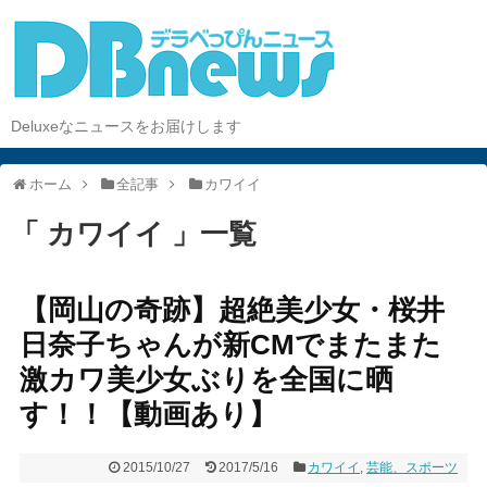
Deluxeなニュースをお届けします
ホーム
全記事
カワイイ
「 カワイイ 」一覧
【岡山の奇跡】超絶美少女・桜井
日奈子ちゃんが新CMでまたまた
激カワ美少女ぶりを全国に晒
す！！【動画あり】
2015/10/27
2017/5/16
カワイイ
,
芸能、スポーツ