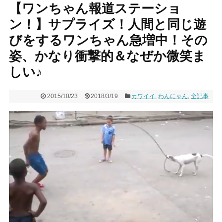
【ワンちゃん報道ステーショ
ン！】サプライズ！人間と同じ遊
びをするワンちゃん急増中！その
姿、かなり衝撃的＆なぜか微笑ま
しい♪
2015/10/23
2018/3/19
カワイイ
,
わんにゃん
,
全記事