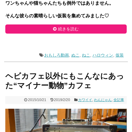
ワンちゃんや猫ちゃんたちも例外ではありません。
そんな彼らの素晴らしい仮装を集めてみました♡
続きを読む
おもしろ動画
,
ぬこ
,
ねこ
,
ハロウィン
,
仮装
ヘビカフェ以外にもこんなにあっ
た“マイナー動物”カフェ
2015/10/21
2019/2/20
カワイイ
,
わんにゃん
,
全記事