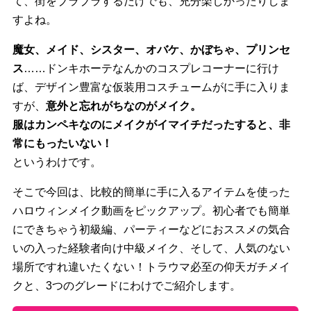
て、
街をブラブラするだけでも、充分楽しかったりしま
すよね。
魔女、メイド、シスター、オバケ、かぼちゃ、プリンセ
ス
……
ドンキホーテなんかのコスプレコーナーに行け
ば、
デザイン豊富な仮装用コスチュームがに手に入りま
すが、
意外と忘れがちなのがメイク。
服はカンペキなのにメイクがイマイチだったすると、
非
常にもったいない！
というわけです。
そこで今回は、
比較的簡単に手に入るアイテムを使った
ハロウィンメイク動画をピ
ックアップ。初心者でも簡単
にできちゃう初級編、
パーティーなどにおススメの気合
いの入った経験者向け中級メイク
、そして、人気のない
場所ですれ違いたくない！
トラウマ必至の仰天ガチメイ
クと、
3つのグレードにわけでご紹介します。