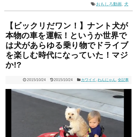
おもしろ動画
,
犬
【ビックリだワン！】ナント犬が
本物の車を運転！というか世界で
は犬があらゆる乗り物でドライブ
を楽しむ時代になっていた！マジ
か!?
2015/10/24
2015/10/24
カワイイ
,
わんにゃん
,
全記事