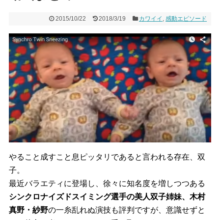
2015/10/22
2018/3/19
カワイイ
,
感動エピソード
やること成すこと息ピッタリであると言われる存在、双
子。
最近バラエティに登場し、
徐々に知名度を増しつつある
シンクロナイズドスイミング選手の美
人双子姉妹、木村
真野・紗野
の一糸乱れぬ演技も評判ですが、
意識せずと