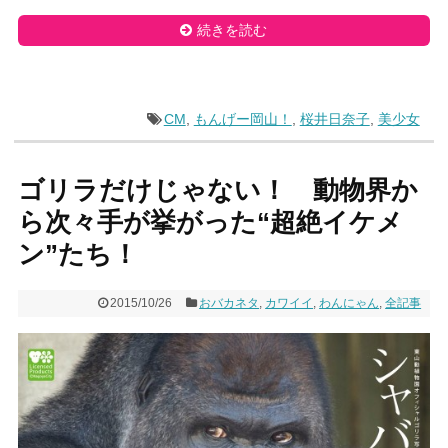
続きを読む
CM
,
もんげー岡山！
,
桜井日奈子
,
美少女
ゴリラだけじゃない！ 動物界か
ら次々手が挙がった“超絶イケメ
ン”たち！
2015/10/26
おバカネタ
,
カワイイ
,
わんにゃん
,
全記事