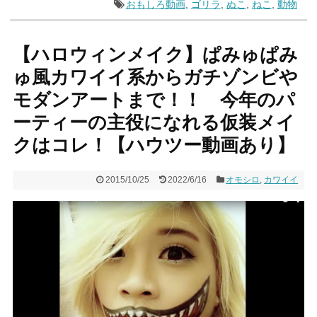
おもしろ動画
,
ゴリラ
,
ぬこ
,
ねこ
,
動物
【ハロウィンメイク】ぱみゅぱみ
ゅ風カワイイ系からガチゾンビや
モダンアートまで！！ 今年のパ
ーティーの主役になれる仮装メイ
クはコレ！【ハウツー動画あり】
2015/10/25
2022/6/16
オモシロ
,
カワイイ