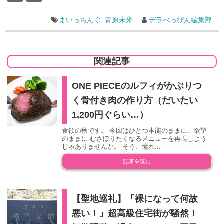
まいっちんぐ
,
青原未来
デラべっぴん編集部
関連記事
ONE PIECEのルフィがかぶりつ
く骨付き肉の作り方（だいたい
1,200円ぐらい…）
食欲の秋です。 今回はひとつ本能のままに、欲望
のままに むさぼりたくなるメニューを再現しよう
じゃありませんか。 そう、憧れ...
記事を読む
【聖地巡礼】「裸になって何故
悪い！」超高級住宅街が騒然！