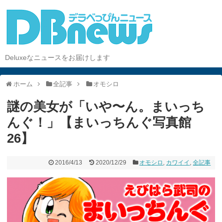
Deluxeなニュースをお届けします
ホーム
全記事
オモシロ
謎の美女が「いや〜ん。まいっち
んぐ！」【まいっちんぐ写真館
26】
2016/4/13
2020/12/29
オモシロ
,
カワイイ
,
全記事