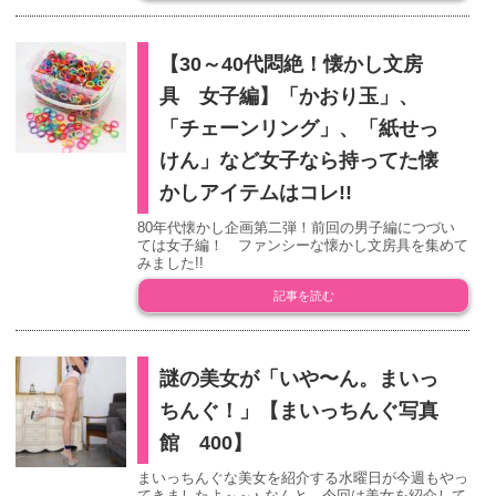
【30～40代悶絶！懐かし文房
具 女子編】「かおり玉」、
「チェーンリング」、「紙せっ
けん」など女子なら持ってた懐
かしアイテムはコレ!!
80年代懐かし企画第二弾！前回の男子編につづい
ては女子編！ ファンシーな懐かし文房具を集めて
みました!!
記事を読む
謎の美女が「いや〜ん。まいっ
ちんぐ！」【まいっちんぐ写真
館 400】
まいっちんぐな美女を紹介する水曜日が今週もやっ
てきましたよ～～♪ なんと、今回は美女を紹介して