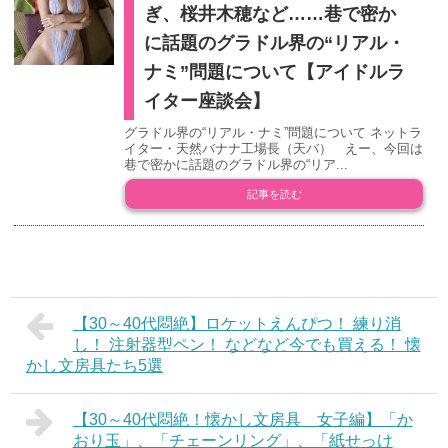
ぎ、桜井木穂など……巷で密か
に話題のグラドル界の“リアル・
ナミ”問題について【アイドルラ
イター座談会】
グラドル界の“リアル・ナミ”問題について ネットラ
イター・天然バナナ工場長（天バ） えー、今回は
巷で密かに話題のグラドル界の“リア...
記事を読む
【30～40代悶絶】ロケットえんぴつ！ 練り消
し！ 注射器型ペン！ などなど今でも買える！ 懐
かし文房具たち5選
【30～40代悶絶！懐かし文房具 女子編】「か
おり玉」、「チェーンリング」、「紙せっけ