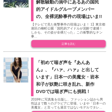
解散騒動の渦中にあるあの国民
的アイドルグループメンバー
の、全裸泥酔事件の現場はいま!!
【テレビで見た衝撃事件の現場はいま！ 1】東京都
港区の檜町公園「国民的アイドルが泥酔で逮捕！
しかも、その姿が全裸だった」この衝撃的なチン
事...
記事を読む
「初めて喘ぎ声を『あんあ
ん』、『ハァ、ハァ』と出して
います」日本一の美魔女・岩本
和子が妖艶に咲き乱れ、新作
DVDでは喘ぎ声にも挑戦！
2018年に写真集を出版し、ファッション誌から男
性誌まで数々のグラビアに登場、いまや「日本一の
美魔女」と言っても過言ではないモデルでタレ...