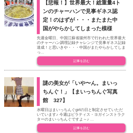
【悲報！】世界最大！総重量4ト
ンのチャーハンで見事ギネス認
定！のはずが・・・またまた中
国がやらかしてしまった模様
先週金曜日、中国江蘇省揚州市で行われた世界最大
のチャーハン調理記録チャレンジで見事ギネス記録
達成！と思いきや・・・中国がまたやらかしてしま
っ...
記事を読む
謎の美女が「いや〜ん。まいっ
ちんぐ！」【まいっちんぐ写真
館 327】
水曜日はまいっちんぐgirlの日と制定させていただ
いています♪ 今週はピラティス・ヨガインストラク
ターのまいっちんぐですよ～♪ ...
記事を読む