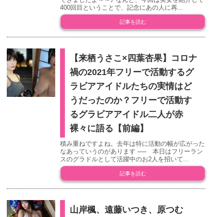
400回目ということで、記念にあの人に再...
記事を読む
【来栖うさこ×四葉杏果】コロナ
禍の2021年フリーで活動するグ
ラビアアイドルたちの実情はど
うだったのか？フリーで活動す
るグラビアアイドル二人が赤
裸々に語る【前編】
積み重ねですよね。去年は特に活動の幅が広がった
なあっていうのがあります ── 本日はフリーラン
スのグラドルとして活躍中のお2人を招いて...
記事を読む
山岸楓、遠藤いつき、原つむ