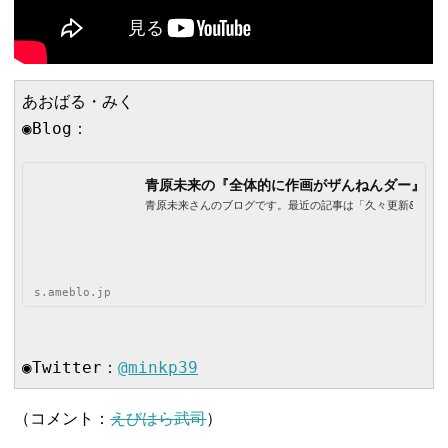
あおばる・みく

◉Blog：
青原未来の『全体的に作画がザんねんダー』
青原未来さんのブログです。最近の記事は「久々更新&告知7/2
s.ameblo.jp
◉Twitter：
@
minkp39
（コメント：
えびはら武司
）