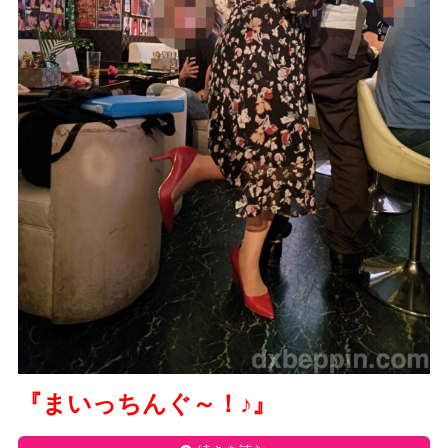
『まいっちんぐ～！
♪
』