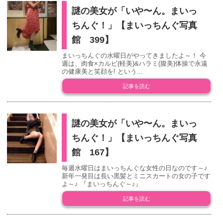
謎の美女が「いや〜ん。まいっ
ちんぐ！」【まいっちんぐ写真
館 399】
まいっちんぐの水曜日がやってきましたよ～！ 今
週は、肉食×カルビ(軽美)&ハラミ(腹美)体操で永遠
の健康美と笑顔を! という...
記事を読む
謎の美女が「いや〜ん。まいっ
ちんぐ！」【まいっちんぐ写真
館 167】
毎週水曜日はまいっちんぐな女性の日なのです～♪
新年一発目は長い黒髪とミニスカートの女の子です
よ～♪ 『まいっちんぐ～♪』
記事を読む