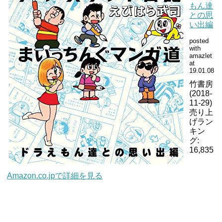
もん達
との思
い出編
posted
with
amazlet
at
19.01.08
竹書房
(2018-
11-29)
売り上
げラン
キン
グ:
16,835
Amazon.co.jpで詳細を見る