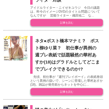
アイドルライター・ニイゼキユウジ 今日の議題
は、昨今のイメージDVDのタイトル問題について
なんですが 芸能ライター・織田祐二 な...
記事を読む
ネタ●ポスト橋本マナミ？ ポス
ト柳ゆり菜？ 初仕事が異例の
週プレ表紙で話題騒然の華村あ
すか(18)はグラドルとしてどこま
でブレイクできるのか!?
先頃、初仕事が『週刊プレイボーイ』の表紙巻頭
という異例の扱いで、シーンに登場した華村あすか
(18)。雑誌が発売前からネットを中心に...
記事を読む