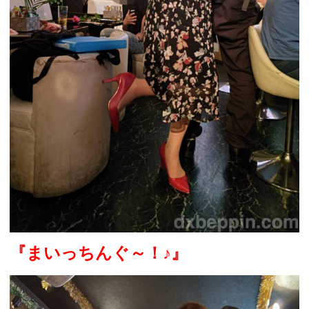
『まいっちんぐ～！
♪
』