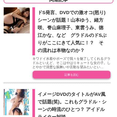
ドS発言、DVDでの激オコ(怒り)
シーンが話題！山本ゆう、緒方
咲、脊山麻理子、東雲うみ、徳
江かな、など グラドルのドSぶ
りがここにきて人気に！？ そ
の流れは本物なのか？
キワドイ水着やポーズで我々を魅了してくれるグラ
ドルといえど、そこはやはりキュートな女の子。し
とやかで清楚な振舞いや言動を望みたいとい...
記事を読む
イメージDVDのタイトルがAV風
で話題(笑)。これもグラドル・シ
ーンの時流のひとつ？ アイドル
ライター対談