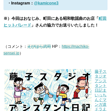
・Instagram：
@kamicone3
※）今回はおなじみ、町田にある昭和歌謡曲のお店「
町田
ヒットパレード
」さんの協力でお送りいたしました！
（コメント：
えびはら武司
HP：
https://machiko-
sensei.jp
）
藤子ス
タジオ
アシス
タント
日記ま
いっち
んぐマ
ンガ道
ドラえ