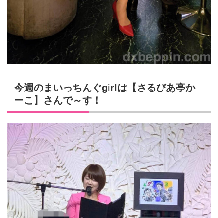
今週のまいっちんぐ
girl
は【さるびあ亭か
ーこ】さんで～す！