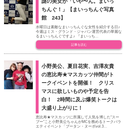
謎の美女が「いや〜ん。まいっ
ちんぐ！」【まいっちんぐ写真
館 243】
水曜日は素敵なまいっちんぐな女性を紹介する日♪
今週はミス・グランド・ジャパン運営代表の華麗な
るまいっちんぐですよ♪ 『まいっち...
記事を読む
小野美公、夏目花実、吉澤友貴
の恵比寿★マスカッツ仲間がト
ークイベントを開催！ クリス
マスに欲しいものや予定を告
白！ 2時間に及ぶ爆笑トークは
大盛り上がりに！
恵比寿★マスカッツに所属して人気を博した“スー
ブー”こと小野美公ちゃんがMCを務めるトークバラ
エティイベント「ブータン・ヌーボvol.3...