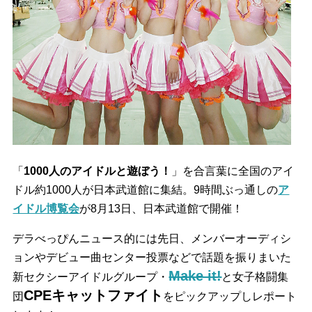
「
1000人のアイドルと遊ぼう！
」を合言葉に全国のアイ
ドル約1000人が日本武道館に集結。9時間ぶっ通しの
ア
イドル博覧会
が8月13日、日本武道館で開催！
デラべっぴんニュース的には先日、メンバーオーディシ
ョンやデビュー曲センター投票などで話題を振りまいた
Make it!
新セクシーアイドルグループ・
と女子格闘集
CPEキャットファイト
団
をピックアップしレポート