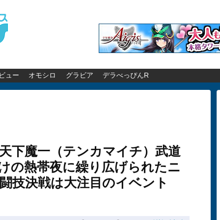
ビュー
オモシロ
グラビア
デラべっぴんR
天下魔一（テンカマイチ）武道
けの熱帯夜に繰り広げられたニ
闘技決戦は大注目のイベント