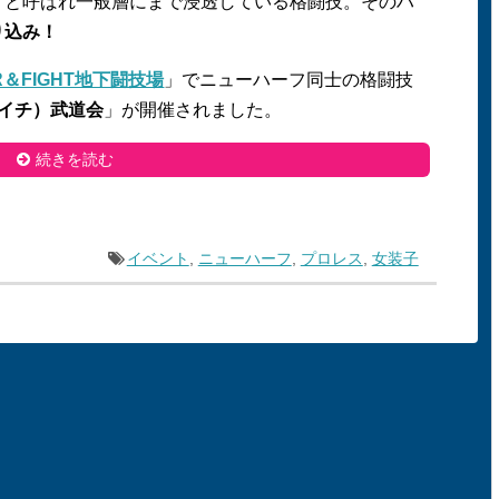
」と呼ばれ一般層にまで浸透している格闘技。そのハ
り込み！
R＆FIGHT地下闘技場
」でニューハーフ同士の格闘技
イチ）武道会
」が開催されました。
続きを読む
イベント
,
ニューハーフ
,
プロレス
,
女装子