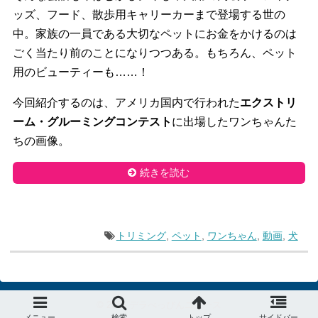
ッズ、
フード、散歩用キャリーカーまで登場する世の
中。
家族の一員である大切なペットにお金をかけるのは
ごく当たり前の
ことになりつつある。もちろん、ペット
用のビューティーも……！
今回紹介するのは、アメリカ国内で行われた
エクストリ
ーム・
グルーミングコンテスト
に出場したワンちゃんた
ちの画像。
続きを読む
トリミング
,
ペット
,
ワンちゃん
,
動画
,
犬
© 2015
デラべっぴんニュース