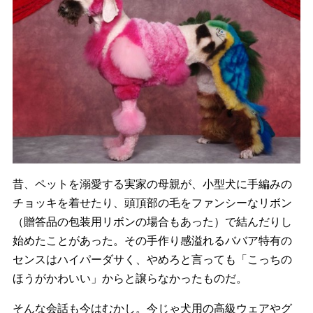
昔、ペットを溺愛する実家の母親が、
小型犬に手編みの
チョッキを着せたり、
頭頂部の毛をファンシーなリボン
（
贈答品の包装用リボンの場合もあった）
で結んだりし
始めたことがあった。
その手作り感溢れるババア特有の
センスはハイパーダサく、
やめろと言っても「こっちの
ほうがかわいい」
からと譲らなかったものだ。
そんな会話も今はむかし。今じゃ犬用の高級ウェアやグ