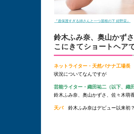
『過保護すぎる姉さんと一つ屋根の下 紺野栞』
鈴木ふみ奈、奥山かず
こにきてショートヘア
ネットライター・天然バナナ工場長
状況についてなんですが
芸能ライター・織田祐二（以下、織
鈴木ふみ奈、奥山かずさ、佐々木萌
天バ
鈴木ふみ奈はデビュー以来初？