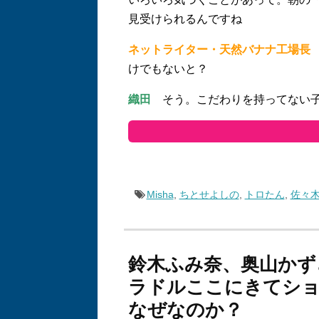
見受けられるんですね
ネットライター・天然バナナ工場長
けでもないと？
織田
そう。こだわりを持ってない子
Misha
,
ちとせよしの
,
トロたん
,
佐々
鈴木ふみ奈、奥山かず
ラドルここにきてシ
なぜなのか？