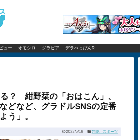
ビュー
オモシロ
グラビア
デラべっぴんR
る？ 紺野栞の「おはこん」、
などなど、グラドルSNSの定番
よう」。
2022/5/16
芸能、スポーツ