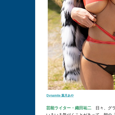
Dynamite 葉月あや
芸能ライター・織田祐二
日々、グラ
いろいろ気づくことがあって。朝の