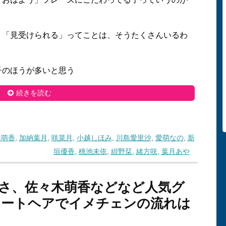
「見受けられる」ってことは、そうたくさんいるわ
のほうが多いと思う
続きを読む
木萌香
,
加納葉月
,
咲菜月
,
小越しほみ
,
川島愛里沙
,
愛萌なの
,
新
垣優香
,
桃池未依
,
紺野栞
,
緒方咲
,
葉月あや
さ、佐々木萌香などなど人気グ
ョートヘアでイメチェンの流れは