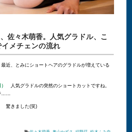
さ、佐々木萌香。人気グラドル、こ
でイメチェンの流れ
最近、とみにショートヘアのグラドルが増えている
田）
人気グラドルの突然のショートカットですね。
香……
 驚きました(笑)
佐々木萌香
,
奥山かずさ
,
紺野栞
,
鈴木ふみ奈