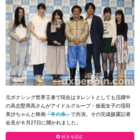
元ボクシング世界王者で現在はタレントとしても活躍中
の具志堅用高さんがアイドルグループ・仮面女子の窪田
美沙ちゃんと映画
「冬の糸」
で共演。その完成披露記者
会見が６月
27
日に開かれました。
続きを読む