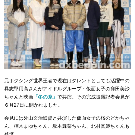
元ボクシング世界王者で現在はタレントとしても活躍中の
具志堅用高さんがアイドルグループ・仮面女子の窪田美沙
ちゃんと映画
「冬の糸」
で共演。その完成披露記者会見が
６月
27
日に開かれました。
会見には外山文治監督と共演した仮面女子の桜のどかちゃ
ん、楠木まゆちゃん、坂本舞菜ちゃん、北村真姫ちゃんも
登壇。