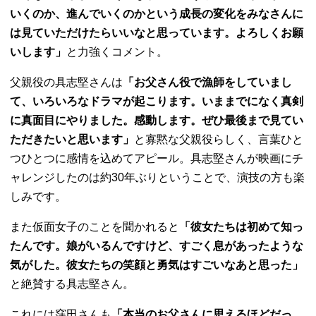
いくのか、進んでいくのかという成長の変化をみなさんに
は見ていただけたらいいなと思っています。よろしくお願
いします」
と力強くコメント。
父親役の具志堅さんは
「お父さん役で漁師をしていまし
て、いろいろなドラマが起こります。いままでになく真剣
に真面目にやりました。感動します。ぜひ最後まで見てい
ただきたいと思います」
と寡黙な父親役らしく、言葉ひと
つひとつに感情を込めてアピール。具志堅さんが映画にチ
ャレンジしたのは約
30
年ぶりということで、演技の方も楽
しみです。
また仮面女子のことを聞かれると
「彼女たちは初めて知っ
たんです。娘がいるんですけど、すごく息があったような
気がした。彼女たちの笑顔と勇気はすごいなあと思った」
と絶賛する具志堅さん。
これには窪田さんも
「本当のお父さんに思えるほどだっ