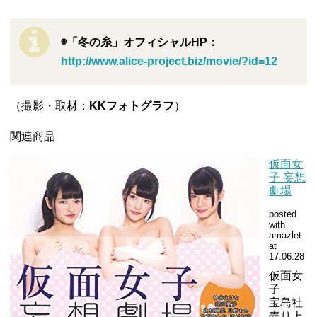
◉「冬の糸」オフィシャルHP：
http://www.alice-project.biz/movie/?id=12
（撮影・取材：
KK
フォトグラフ
）
関連商品
仮面女
子 妄想
劇場
posted
with
amazlet
at
17.06.28
仮面女
子
宝島社
売り上