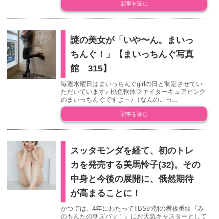
記事を読む
謎の美女が「いや〜ん。まいっ
ちんぐ！」【まいっちんぐ写真
館 315】
毎週水曜日はまいっちんぐgirlの日と制定させてい
ただいています♪ 桃色軟体ファイターキュアピンク
のまいっちんぐですよ～♪（なんのこっ...
記事を読む
スッタモンダを経て、初のトレ
カを発売する美馬怜子(32)。その
中身と今後の展開に、俄然期待
が高まることに！
かつては、4年にわたってTBSの朝の看板番組『み
のもんたの朝ズバッ！』にお天気キャスターとして