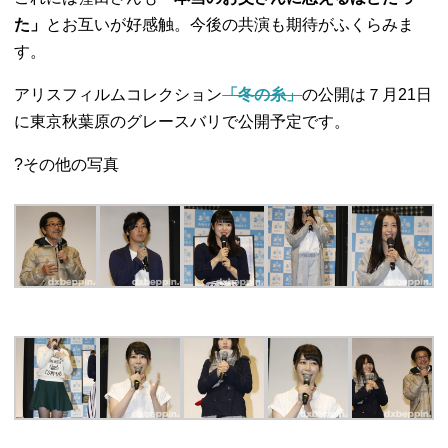
た」
とお互いが好感触。今後の共演も期待がふくらみま
す。
アリスフィルムコレクション
「冬の糸」
の公開は７月
21
日
に東京秋葉原のグレースバリで公開予定です。
?その他の写真