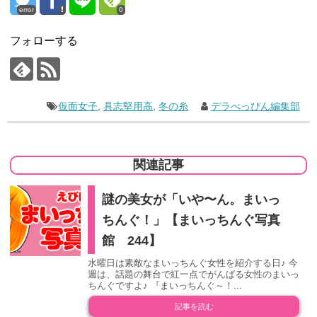
error
0
フォローする
仮面女子
,
具志堅用高
,
冬の糸
デラべっぴん編集部
関連記事
謎の美女が「いや〜ん。まいっ
ちんぐ！」【まいっちんぐ写真
館 244】
水曜日は素敵なまいっちんぐ女性を紹介する日♪ 今
週は、話題の舞台で紅一点でがんばる女性のまいっ
ちんぐですよ♪ 『まいっちんぐ～！...
記事を読む