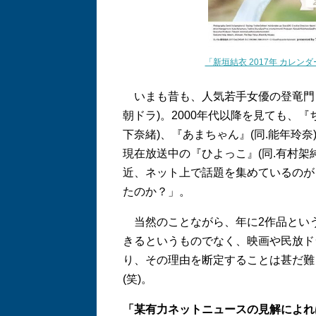
「新垣結衣 2017年 カレン
いまも昔も、人気若手女優の登竜門と
朝ドラ)。2000年代以降を見ても、『
下奈緒)、『あまちゃん』(同.能年玲奈)
現在放送中の『ひよっこ』(同.有村架
近、ネット上で話題を集めているのが
たのか？」。
当然のことながら、年に2作品とい
きるというものでなく、映画や民放ド
り、その理由を断定することは甚だ難
(笑)。
「某有力ネットニュースの見解によれ