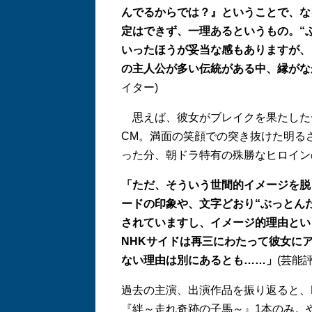
んでるからでは？』ということで、な
定はできず、一理あるというもの。“
いったほうが妥当な感もありますが、
の主人公が多い伝統がある中、縁がな
イター)
思えば、彼女がブレイクを果たした
CM。満面の笑顔での突き抜けた明る
った分、朝ドラ特有の殊勝なヒロイン
「ただ、そういう世間的イメージを脱
ードの印象や、文字どおり“ぶっとん
されていますし、イメージ的理由とい
NHKサイドは再三にわたって彼女に
ない理由は別にあるとも……」
(芸能
過去の主演、出演作品を振り返ると、
『絆～走れ奇跡の子馬～』1本のみ。