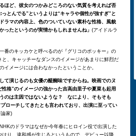
るほど、彼女のつかみどころのない気質を考えれば否
ぶっとんでる”というよりは“キャラや個性が強すぎ”と
ドラマの内容上、色のついていない素朴な性格、風貌
かったというのが実情かもしれませんね」
(アイドルラ
一番のキッカケと呼べるのが『グリコのポッキー』の
さと、キャッチーなダンスのイメージがあまりに鮮烈だ
のイメージには合わなかったということか。
して演じるのも女優の醍醐味ですからね。映画でのヌ
だ性格”のイメージの強かった吉高由里子や夏菜も起用
うのは主因ではないような？ なにより、そもそも
アプローチしてきたとも言われており、出演に至ってい
評論家)
NHKのドラマはなぜか今年春にヒロイン役で出演した
やはり、違和感が生じるというもので、デビュー以降、