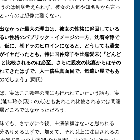
いうのは到底考えられず。彼女の人気や知名度から言っ
というのは想像に難くない。
出なかった最大の理由は、彼女の性格に起因している
るい性格のパブリック・イメージの一方、沈着冷静で
。仮に、朝ドラのヒロインになると、どうしても過去
がイヤだったとも。特に国仲涼子や比嘉愛未(『どんど
らと比較されるのは必至。さらに親友の比嘉からはその
れてきたはずで、人一倍生真面目で、気遣い屋でもあ
のでしょう」
(同氏)
ば、実はここ数年の間にも行われていたいう話も。実
)能年玲奈(現：のん)ともあれこれ比較されるのは間違
居どころではなかっただろう。
味でも、さすがに今後、主演依頼はないと思われる
分ありえるはずで、加えて、それ以上に注目されるの