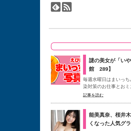
謎の美女が「いや
館 289】
毎週水曜日はまいっちん
染対策のお仕事とおミズ
記事を読む
能美真奈、桜井木
くなった人気グラ