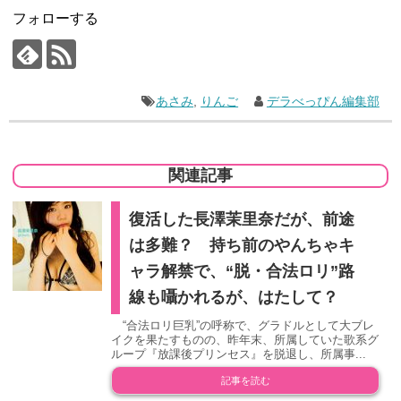
フォローする
あさみ
,
りんご
デラべっぴん編集部
関連記事
復活した長澤茉里奈だが、前途
は多難？ 持ち前のやんちゃキ
ャラ解禁で、“脱・合法ロリ”路
線も囁かれるが、はたして？
“合法ロリ巨乳”の呼称で、グラドルとして大ブレ
イクを果たすものの、昨年末、所属していた歌系グ
ループ『放課後プリンセス』を脱退し、所属事...
記事を読む