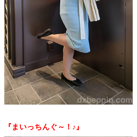
『まいっちんぐ～！
♪
』