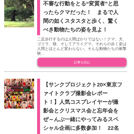
不審な行動をとる“変質者”と思
ったらクマだった！ まるで人
間の如くスタスタと歩く、驚く
べき動物たちの姿を見よ！
二足歩行するのは人間ばかりではない！クマ、犬、
ゴリラ、猫、そしてアライグマ。それらの歩く姿は
人間とほとんど変わらない。そんな動物たちの衝撃
映...
記事を読む
【サンクプロジェクト20×東京フ
ァイトクラブ撮影会レポー
ト！】人気コスプレイヤーが撮
影会とクリスマス会と忘年会を
ぜ～んぶ一緒にやってみるスペ
シャル企画に多数参加！ 22名