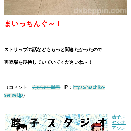
まいっちんぐ～！
ストリップの話などももっと聞きたかったので
再登場を期待していていてくださいね～！
（コメント：
えびはら武司
HP：
https://machiko-
sensei.jp
）
藤子ス
タジオ
アシス