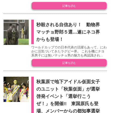
記事を読む
秒殺される自信あり！ 動物界
マッチョ野郎５選…遂にネコ界
からも登場！
ワールドカップでの日本代表の活躍もあって、にわ
かに活気づいてきたラグビー界。 これを機にナヨ
系男子には無いマッチョ男の魅力も再認識され...
記事を読む
秋葉原で地下アイドル仮面女子
のユニット「秋葉仮面」が選挙
啓発イベント「選挙行こう
ぜ！」を開催!! 東国原氏も登
場、メンバーからの都知事選挙