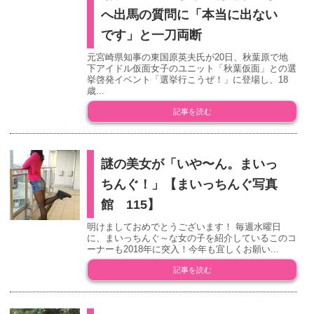
へ出馬の質問に「本当に出ない
です」と一刀両断
元宮崎県知事の東国原英夫氏が20日、秋葉原で地
下アイドル仮面女子のユニット「秋葉仮面」との選
挙啓発イベント「選挙行こうぜ！」に登場し、18
歳...
記事を読む
謎の美女が「いや〜ん。まいっ
ちんぐ！」【まいっちんぐ写真
館 115】
明けましておめでとうございます！ 毎週水曜日
に、まいっちんぐ～な女の子を紹介しているこのコ
ーナーも2018年に突入！今年も宜しくお願い...
記事を読む