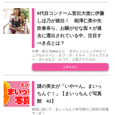
9代目コンドーム宣伝大使に伊藤
しほ乃が就任！ 相澤仁美や矢
吹春奈ら、お騒がせな面々が過
去に選出されている中、注目す
べき点とは？
引用：本人Twitterより 日テレジェニックやビジ
ュアルクイーン・オブ・ザ・イヤー、ファイブスタ
ー・ガールなど、かつて、人気グラドルの...
記事を読む
謎の美女が「いや〜ん。まいっ
ちんぐ！」【まいっちんぐ写真
館 43】
前回に続いて、まいっちんぐ奈弓様の二回目の登場
で～す！