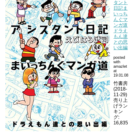
タント
日記ま
いっち
んぐマ
ンガ道
ドラえ
もん達
との思
い出編
posted
with
amazlet
at
19.01.08
竹書房
(2018-
11-29)
売り上
げラン
キン
グ:
16,835