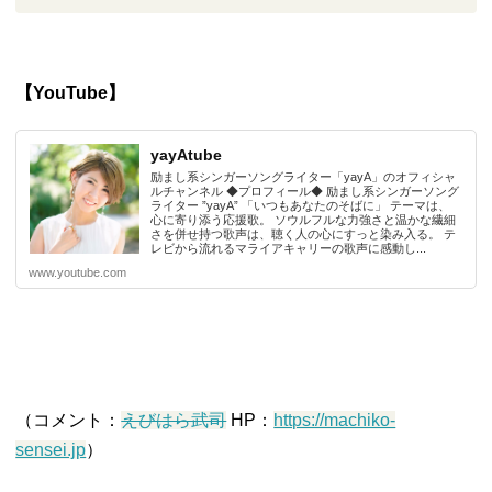
【YouTube】
yayAtube
励まし系シンガーソングライター「yayA」のオフィシャ
ルチャンネル ◆プロフィール◆ 励まし系シンガーソング
ライター ”yayA” 「いつもあなたのそばに」 テーマは、
心に寄り添う応援歌。 ソウルフルな力強さと温かな繊細
さを併せ持つ歌声は、聴く人の心にすっと染み入る。 テ
レビから流れるマライアキャリーの歌声に感動し...
www.youtube.com
（コメント：
えびはら武司
HP：
https://machiko-
sensei.jp
）