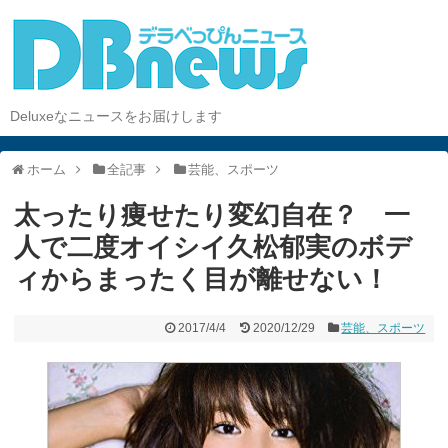
Deluxeなニュースをお届けします
ホーム
全記事
芸能、スポーツ
太ったり痩せたり変幻自在？ 一
人で二度オイシイ久松郁実のボデ
ィからまったく目が離せない！
2017/4/4
2020/12/29
芸能、スポーツ