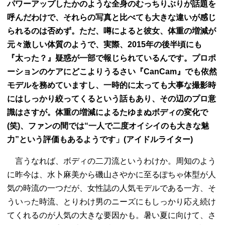
パワーアップしたかのような全身のむっちりぶりが話題を
呼んだわけで、それらの写真と比べても大きな違いが感じ
られるのは否めず。ただ、噂によると彼女、体重の増減が
元々激しい体質のようで、実際、2015年の後半頃にも
『太った？』疑惑が一部で報じられているんです。プロポ
ーションのケアにどこよりうるさい『CanCam』でも依然
モデルを務めていますし、一時的に太っても大事な撮影時
にはしっかり絞ってくるという話もあり、その辺のプロ意
識はさすが。体重の増減によるたゆまぬボディの変化で
(笑)、ファンの間では“一人で二度オイシイのも大きな魅
力”という評価もあるようです」(アイドルライター)
言うなれば、ボディの二刀流というわけか。周知のよう
に昨今は、水卜麻美から磯山さやかに至るぽちゃ体型が人
気の時流の一つだが、女性誌の人気モデルである一方、そ
ういった時流、とりわけ男のニーズにもしっかり応え続け
てくれるのが人気の大きな要因かも。暑い夏に向けて、さ