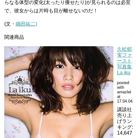
らなる体型の変化(太ったり痩せたり)が見られるのは必至
で、彼女からは片時も目が離せないのだ！
(文・
織田祐二)
関連商品
久松郁
実ファ
ースト
写真集
La iku
posted
with
amazlet
at
17.04.04
講談社
売り上
げラン
キング:
14,647