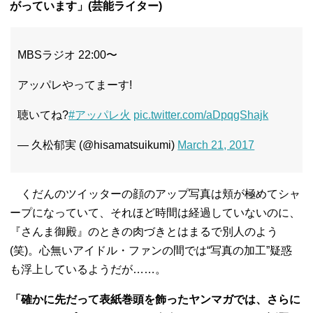
がっています」(芸能ライター)
MBSラジオ 22:00〜
アッパレやってまーす!
聴いてね?
#アッパレ火
pic.twitter.com/aDpqgShajk
— 久松郁実 (@hisamatsuikumi)
March 21, 2017
くだんのツイッターの顔のアップ写真は頬が極めてシャ
ープになっていて、それほど時間は経過していないのに、
『さんま御殿』のときの肉づきとはまるで別人のよう
(笑)。心無いアイドル・ファンの間では“写真の加工”疑惑
も浮上しているようだが……。
「確かに先だって表紙巻頭を飾ったヤンマガでは、さらに