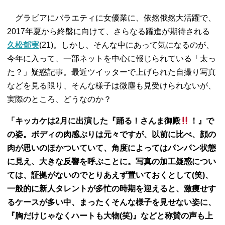
グラビアにバラエティに女優業に、依然俄然大活躍で、
2017年夏から終盤に向けて、さらなる躍進が期待される
久松郁実
(21)。しかし、そんな中にあって気になるのが、
今年に入って、一部ネットを中心に報じられている「太っ
た？」疑惑記事。最近ツイッターで上げられた自撮り写真
などを見る限り、そんな様子は微塵も見受けられないが、
実際のところ、どうなのか？
「キッカケは2月に出演した『踊る！さんま御殿
！』で
の姿。ボディの肉感ぶりは元々ですが、以前に比べ、顔の
肉が思いのほかついていて、角度によってはパンパン状態
に見え、大きな反響を呼ぶことに。写真の加工疑惑につい
ては、証拠がないのでとりあえず置いておくとして(笑)、
一般的に新人タレントが多忙の時期を迎えると、激痩せす
るケースが多い中、まったくそんな様子を見せない姿に、
『胸だけじゃなくハートも大物(笑)』などと称賛の声も上