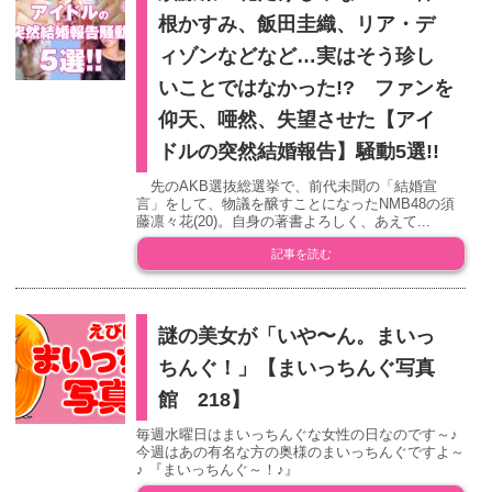
根かすみ、飯田圭織、リア・デ
ィゾンなどなど…実はそう珍し
いことではなかった!? ファンを
仰天、唖然、失望させた【アイ
ドルの突然結婚報告】騒動5選!!
先のAKB選抜総選挙で、前代未聞の「結婚宣
言」をして、物議を醸すことになったNMB48の須
藤凛々花(20)。自身の著書よろしく、あえて...
記事を読む
謎の美女が「いや〜ん。まいっ
ちんぐ！」【まいっちんぐ写真
館 218】
毎週水曜日はまいっちんぐな女性の日なのです～♪
今週はあの有名な方の奥様のまいっちんぐですよ～
♪ 『まいっちんぐ～！♪』