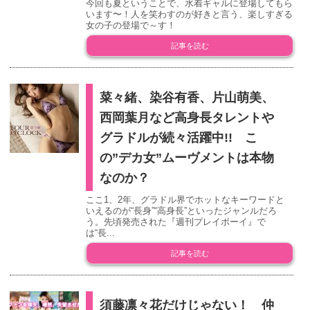
今回も夏ということで、水着ギャルに登場してもら
います〜！人を笑わすのが好きと言う、楽しすぎる
女の子の登場で～す！
記事を読む
菜々緒、染谷有香、片山萌美、
西岡葉月など高身長タレントや
グラドルが続々活躍中!! こ
の”デカ女”ムーヴメントは本物
なのか？
ここ1、2年、グラドル界でホットなキーワードと
いえるのが“長身”“高身長”といったジャンルだろ
う。先頃発売された『週刊プレイボーイ』で
は“長...
記事を読む
須藤凛々花だけじゃない！ 仲