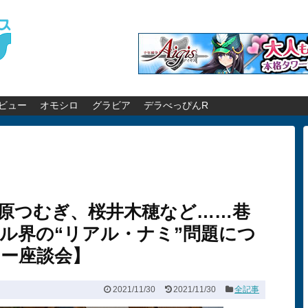
ビュー
オモシロ
グラビア
デラべっぴんR
原つむぎ、桜井木穂など……巷
ル界の“リアル・ナミ”問題につ
ー座談会】
2021/11/30
2021/11/30
全記事