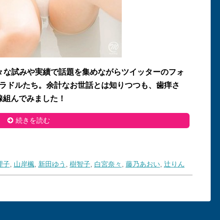
々な試みや実績で話題を集めながらツイッターのフォ
グラドルたち。余計なお世話とは知りつつも、歯痒さ
で打線組んでみました！
続きを読む
理子
,
山岸楓
,
新田ゆう
,
樹智子
,
白宮奈々
,
藤乃あおい
,
辻りん