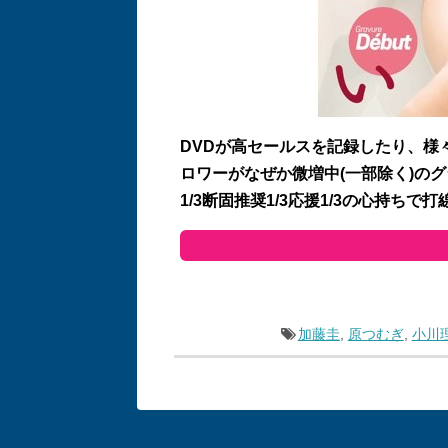
DVDが高セールスを記録したり、様
ロワーがなぜか微増中(一部除く)の
1/3断固推奨1/3応援1/3の心持ち
加藤圭
,
原つむぎ
,
小川