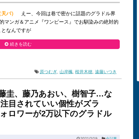
（天バ）
えー、今回は巷で密かに話題のグラドル界
民的マンガ＆アニメ『ワンピース』でお馴染みの絶対的
ことなんですが
続きを読む
原つむぎ
,
山岸楓
,
桜井木穂
,
遠藤いつき
藤圭、藤乃あおい、樹智子…な
と注目されていい個性がズラ
ォロワーが2万以下のグラドル
2021/2/19
全記事