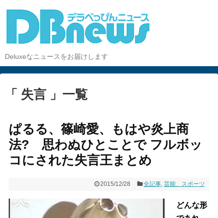
Deluxeなニュースをお届けします
「 失言 」一覧
ぱるる、篠崎愛、もはや炎上商
法? 思わぬひとことで フルボッ
コにされた失言王まとめ
2015/12/28
全記事
,
芸能、スポーツ
どんな形