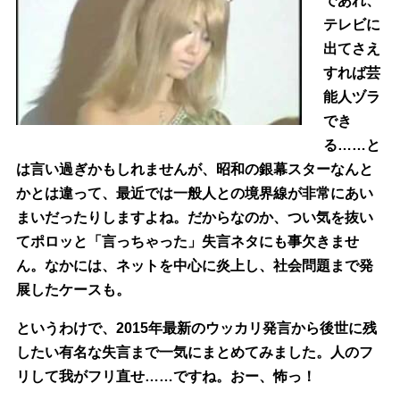
であれ、
テレビに
出てさえ
すれば芸
能人ヅラ
でき
る……と
は言い過ぎかもしれませんが、昭和の銀幕スターなんと
かとは違って、最近では一般人との境界線が非常にあい
まいだったりしますよね。だからなのか、つい気を抜い
てポロッと「言っちゃった」失言ネタにも事欠きませ
ん。なかには、ネットを中心に炎上し、社会問題まで発
展したケースも。
というわけで、2015年最新のウッカリ発言から後世に残
したい有名な失言まで一気にまとめてみました。人のフ
リして我がフリ直せ……ですね。おー、怖っ！