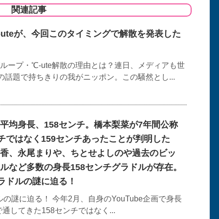
関連記事
℃-uteが、今回このタイミングで解散を発表した
ループ・℃-ute解散の理由とは？連日、メディアも世
の話題で持ちきりの我がニッポン。この騒然とし...
平均身長、158センチ。橋本梨菜が7年間公称
ンチではなく159センチあったことが判明した
香、永尾まりや、ちとせよしのや過去のビッ
ルなど多数の身長158センチグラドルが存在。
グラドルの謎に迫る！
ルの謎に迫る！ 今年2月、自身のYouTube企画で身長
通してきた158センチではなく...