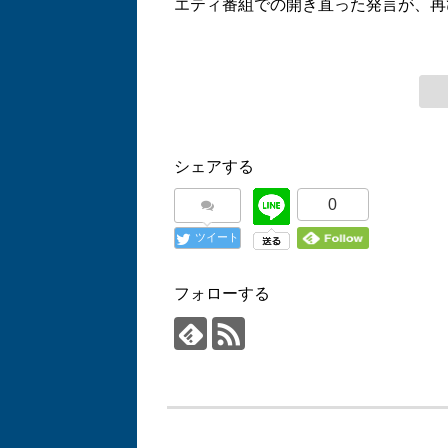
エティ番組での開き直った発言が、再
シェアする
0
ツイート
フォローする