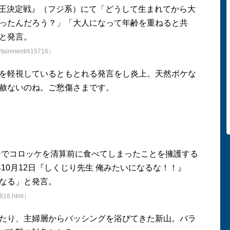
嫌い王決定戦』（フジ系）にて「どうして生まれてから大
ったんだろう？」「大人になって年齢を重ねると共
と発言。
ertainment/415716）
を軽視しているともとれる発言をし炎上。天然ボケな
赦ないのね。ご愁傷さまです。
パーでコロッケを清算前に食べてしまったことを擁護する
年10月12日『しくじり先生 俺みたいになるな！！』
なる」と発言。
1816.html）
たり、主婦層からバッシングを浴びてきた新山。バラ