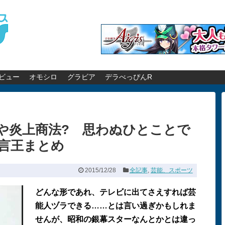
ビュー
オモシロ
グラビア
デラべっぴんR
や炎上商法? 思わぬひとことで
言王まとめ
2015/12/28
全記事
,
芸能、スポーツ
どんな形であれ、テレビに出てさえすれば芸
能人ヅラできる……とは言い過ぎかもしれま
せんが、昭和の銀幕スターなんとかとは違っ