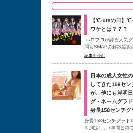
【℃-uteの日】
ワケとは？？？
ハロプロが誇る人気グ
間もSMAPの解散騒動
記事を読む
日本の成人女性の
してきた158セ
が、他にも岸明日
グ・ネームグラド
身長158センチ
身長158センチグラド
を測定し、7年間公称で