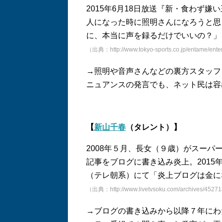
2015年6月18日放送『新・食わず
人になった時に照明さんになろうと思
に、本当に声を録るだけでいいの？」
（出典：http://www.tokyo-sports.co.jp/entame/ent
→照明や音声さんなどの裏方スタッフ
ニュアンスの発言でも、ネット民は容
【
新山千春
（タレント）】
2008年５月、長女（９歳）がスー
記事をブログに書き込み炎上。2015
（テレ朝系）にて「炎上ブログは金に
（出典：http://www.livetvsoku.com/archives/4527
→ブログの書き込みから以降７年にわ