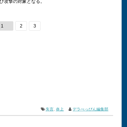
び攻撃の対象となる。
1
2
3
失言
,
炎上
デラべっぴん編集部