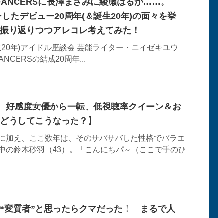
AN DANCERSに長澤まさみに綾瀬はるか……。
ーしたデビュー20周年(＆誕生20年)の面々を挙
振り返りつつアレコレ考えてみた！
生20年)アイドル座談会 芸能ライター・ニイゼキユウ
DANCERSの結成20周年...
! 好感度女優から一転、低視聴率クイーン＆お
どうしてこうなった？】
に加え、ここ数年は、そのサバサバした性格でバラエ
中の鈴木砂羽（43）。「こんにちパ～（ここで手のひ
“変質者”と思ったらクマだった！ まるで人