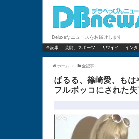
Deluxeなニュースをお届けします
全記事
芸能、スポーツ
カワイイ
インタ
ホーム
全記事
ぱるる、篠崎愛、もは
フルボッコにされた失