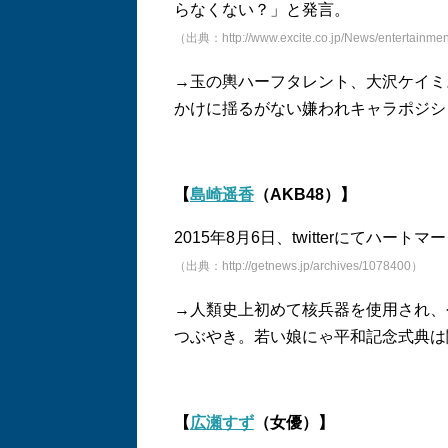
らなくない？」と発言。
（出典：http://www.excite.co.jp/News/entertain
→玉の輿ハーフタレント、大沢ケイミ
かけに揺るがない嫌われキャラポジシ
【
島崎遥香
（AKB48）】
2015年8月6日、twitterにてハ
（出典：http://getnews.jp/archives/1078400）
→人類史上初めて核兵器を使用され、
つぶやき。若い娘にゃ平和記念式典は
【
広瀬すず
（女優）】