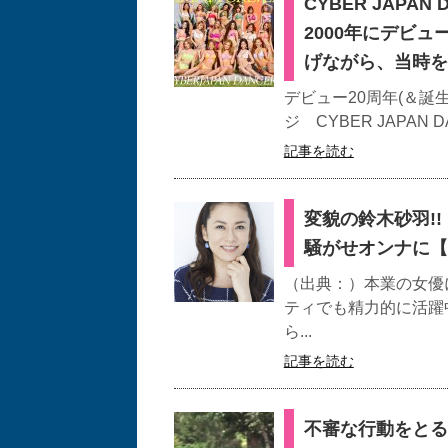
CYBER JAP
2000年にデビュ
げながら、当時を
デビュー20周年(＆誕
ジ CYBER JAPAN 
記事を読む
変貌の鈴木砂羽!
騒がせオンナに【
（出典：）本業の女優
ティでも精力的に活躍
ら...
記事を読む
不審な行動をとる