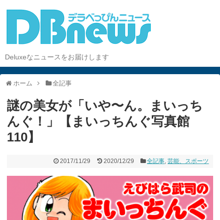
Deluxeなニュースをお届けします
ホーム
全記事
謎の美女が「いや〜ん。まいっち
んぐ！」【まいっちんぐ写真館
110】
2017/11/29
2020/12/29
全記事
,
芸能、スポーツ