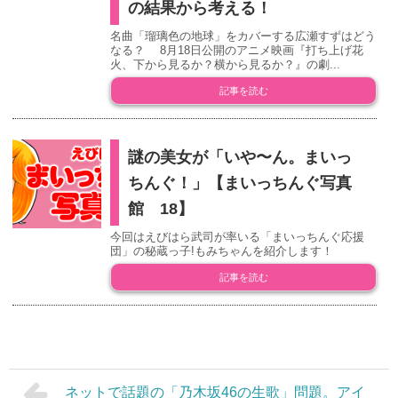
の結果から考える！
名曲「瑠璃色の地球」をカバーする広瀬すずはどう
なる？ 8月18日公開のアニメ映画『打ち上げ花
火、下から見るか？横から見るか？』の劇...
記事を読む
謎の美女が「いや〜ん。まいっ
ちんぐ！」【まいっちんぐ写真
館 18】
今回はえびはら武司が率いる「まいっちんぐ応援
団」の秘蔵っ子!もみちゃんを紹介します！
記事を読む
ネットで話題の「乃木坂46の生歌」問題。アイ