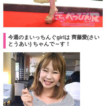
今週のまいっちんぐgirlは 齊藤愛(さい
とうあい) ちゃんで～す！