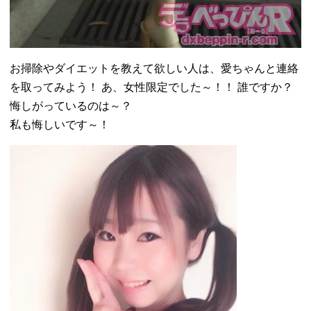
お掃除やダイエットを教えて欲しい人は、
愛ちゃんと連絡
を取ってみよう！ あ、女性限定でした～！！ 誰ですか？
悔しがっているのは～？
私も悔しいです～！