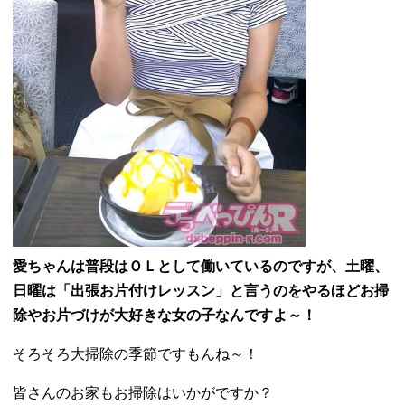
愛ちゃんは普段はＯＬとして働いているのですが、土曜、
日曜は「出張お片付けレッスン」と言うのをやるほどお掃
除やお片づけが大好きな女の子なんですよ～！
そろそろ大掃除の季節ですもんね～！
皆さんのお家もお掃除はいかがですか？