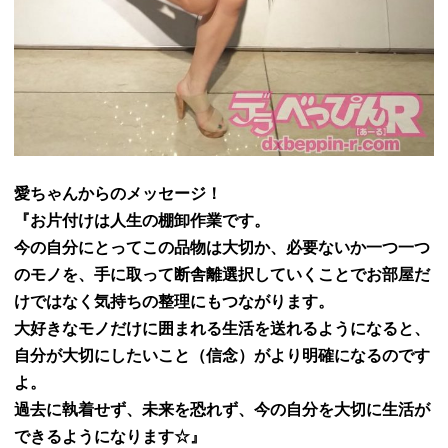
愛ちゃんからのメッセージ！
『お片付けは人生の棚卸作業です。
今の自分にとってこの品物は大切か、必要ないか一つ一つ
のモノを、手に取って断舎離選択していくことでお部屋だ
けではなく気持ちの整理にもつながります。
大好きなモノだけに囲まれる生活を送れるようになると、
自分が大切にしたいこと（信念）がより明確になるのです
よ。
過去に執着せず、未来を恐れず、今の自分を大切に生活が
できるようになります☆』