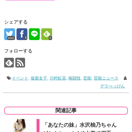
シェアする
error
0
フォローする
イベント
,
仮面女子
,
川村虹花
,
格闘技
,
芸能
,
芸能ニュース
デラべっぴん
関連記事
「あなたの妹」水沢柚乃ちゃん