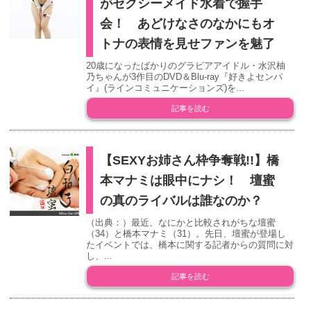
がセクシーメイド水着で握手
会！ あどけなさのなかにもオ
トナの表情を見せファンを魅了
20歳になったばかりのグラビアアイドル・水沢柚
乃ちゃんが3作目のDVD＆Blu-ray『好きよセンパ
イ』(ラインコミュニケーションズ)を...
記事を読む
【SEXYお姉さん枠争奪戦!!】橋
本マナミは眼中にナシ！ 壇蜜
の真のライバルは誰なのか？
（出典：）最近、なにかと比較されがちな壇蜜
（34）と橋本マナミ（31）。先日、壇蜜が登場し
たイベントでは、橋本に関する記者からの質問に対
し、...
記事を読む