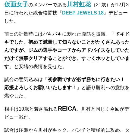
仮面女子
川村虹花
のメンバーである
（21歳）が12月3
日に行われた総合格闘技『
DEEP JEWELS 18
』デビュー
した。
前日の計量時にはバキバキに割れた腹筋を披露。「
ドキド
キでした。初めて減量して知らないことがたくさんあった
んですが、ジムの選手やコーチからアドバイスをしていた
だけて無事クリアすることができ、すごくホッとしていま
す
」と安堵の表情を見せた。
試合の意気込みは「
初参戦ですが必ず勝ちに行きたい！
応援よろしくお願いいたします！
」と語り勝利への意欲を
燃やした。
REICA
相手は19歳と若さ溢れる
。川村と同じく今回がデ
ビュー戦だ。
試合は序盤から川村がキック、パンチと積極的に攻め、タ