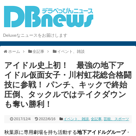
Deluxeなニュースをお届けします
ホーム
全記事
イベント、雑談
アイドル史上初！ 最強の地下ア
イドル仮面女子・川村虹花総合格闘
技に参戦！ パンチ、キックで終始
圧倒、タックルではテイクダウン
も奪い勝利！
2017/12/4
2022/6/16
イベント、雑談
,
全記事
,
芸能、スポーツ
秋葉原に専用劇場を持ち活動する
地下アイドルグループ
・