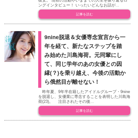
彼女。 現在の活動やいままでの人生を振り返るロ
ングインタビュー！ いったいどんなお話が...
記事を読む
9nine脱退＆女優専念宣言から一
年を経て、新たなステップを踏
み始めた川島海荷。元同輩にし
て、同じ学年のあの女優との因
縁(？)を乗り越え、今後の活動か
ら俄然目が離せない！
昨年夏、9年半在籍したアイドルグループ・9nine
を脱退し、女優業に専念することを表明した川島海
荷(23)。 注目されたその後...
記事を読む