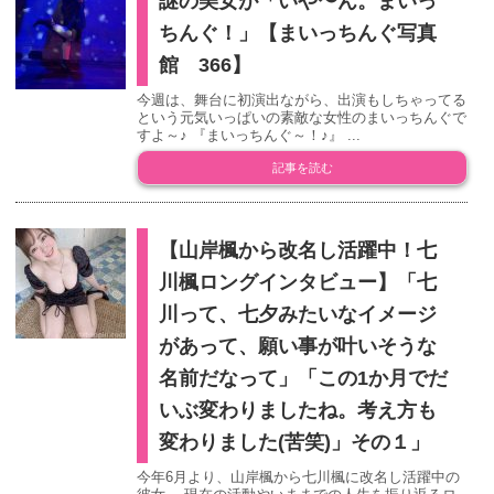
謎の美女が「いや〜ん。まいっ
ちんぐ！」【まいっちんぐ写真
館 366】
今週は、舞台に初演出ながら、出演もしちゃってる
という元気いっぱいの素敵な女性のまいっちんぐで
すよ～♪ 『まいっちんぐ～！♪』 ...
記事を読む
【山岸楓から改名し活躍中！七
川楓ロングインタビュー】「七
川って、七夕みたいなイメージ
があって、願い事が叶いそうな
名前だなって」「この1か月でだ
いぶ変わりましたね。考え方も
変わりました(苦笑)」その１」
今年6月より、山岸楓から七川楓に改名し活躍中の