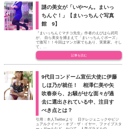
謎の美女が「いや〜ん。まいっ
ちんぐ！」【まいっちんぐ写真
館 9】
『まいっちんぐマチコ先生』作者のえびはら武司
が、 自ら美女を捕まえて「まいっちんぐポーズ」
で激写！！今回はマンガ家でもあり、実業家。そし
て、...
記事を読む
9代目コンドーム宣伝大使に伊藤
しほ乃が就任！ 相澤仁美や矢
吹春奈ら、お騒がせな面々が過
去に選出されている中、注目す
べき点とは？
引用：本人Twitterより 日テレジェニックやビジ
ュアルクイーン・オブ・ザ・イヤー、ファイブスタ
ー・ガールなど、かつて、人気グラドルの...