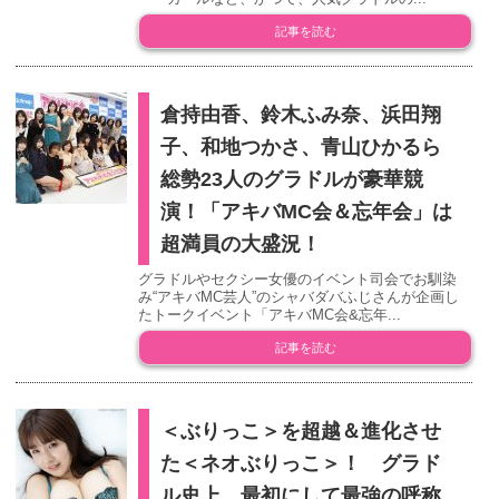
記事を読む
倉持由香、鈴木ふみ奈、浜田翔
子、和地つかさ、青山ひかるら
総勢23人のグラドルが豪華競
演！「アキバMC会＆忘年会」は
超満員の大盛況！
グラドルやセクシー女優のイベント司会でお馴染
み“アキバMC芸人”のシャバダバふじさんが企画し
たトークイベント「アキバMC会&忘年...
記事を読む
＜ぶりっこ＞を超越＆進化させ
た＜ネオぶりっこ＞！ グラド
ル史上、最初にして最強の呼称