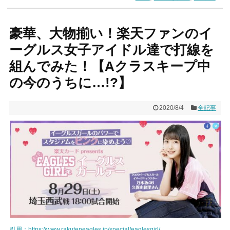
豪華、大物揃い！楽天ファンのイ
ーグルス女子アイドル達で打線を
組んでみた！【Aクラスキープ中
の今のうちに…!?】
2020/8/4
全記事
引用：https://www.rakuteneagles.jp/special/eaglesgirl/