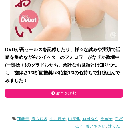
DVDが高セールスを記録したり、様々な試みや実績で話
題を集めながらツイッターのフォロワーがなぜか微増中
(一部除く)のグラドルたち。余計なお世話とは知りつつ
も、歯痒さ1/3断固推奨1/3応援1/3の心持ちで打線組んで
みました！
続きを読む
加藤圭
,
原つむぎ
,
小川理子
,
山岸楓
,
新田ゆう
,
樹智子
,
白宮
奈々
,
藤乃あおい
,
辻りん