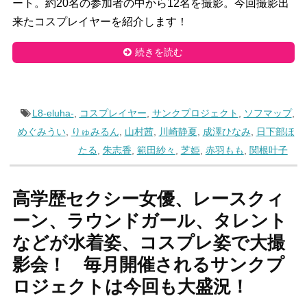
ート。約20名の参加者の中から12名を撮影。今回撮影出
来たコスプレイヤーを紹介します！
続きを読む
L8-eluha-
,
コスプレイヤー
,
サンクプロジェクト
,
ソフマップ
,
めぐみうい
,
りゅみるん
,
山村茜
,
川崎静夏
,
成澤ひなみ
,
日下部ほ
たる
,
朱志香
,
範田紗々
,
芝姫
,
赤羽もも
,
関根叶子
高学歴セクシー女優、レースクィ
ーン、ラウンドガール、タレント
などが水着姿、コスプレ姿で大撮
影会！ 毎月開催されるサンクプ
ロジェクトは今回も大盛況！