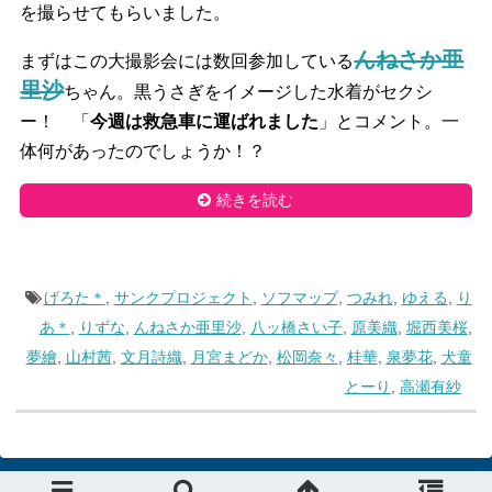
を撮らせてもらいました。
んねさか亜
まずはこの大撮影会には数回参加している
里沙
ちゃん。黒うさぎをイメージした水着がセクシ
ー！ 「
今週は救急車に運ばれました
」とコメント。一
体何があったのでしょうか！？
続きを読む
げろた＊
,
サンクプロジェクト
,
ソフマップ
,
つみれ
,
ゆえる
,
り
あ＊
,
りずな
,
んねさか亜里沙
,
八ッ橋さい子
,
原美織
,
堀西美桜
,
夢繪
,
山村茜
,
文月詩織
,
月宮まどか
,
松岡奈々
,
桂華
,
泉夢花
,
犬童
とーり
,
高瀬有紗