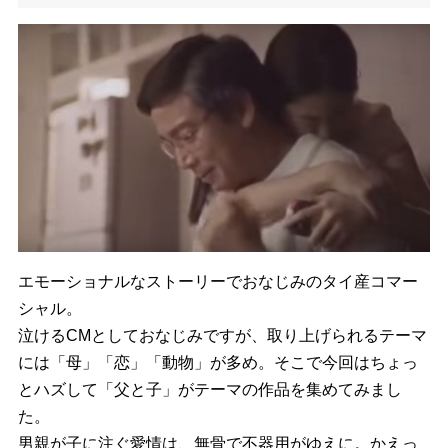
エモーショナルなストーリーでおなじみのタイ産コマー
シャル。
泣けるCMとしておなじみですが、取り上げられるテーマ
には「
母」「恋」「動物」が多め。そこで今回はちょっ
とハズして「
父と子」がテーマの作品を集めてみまし
た。
男親が子に注ぐ愛情は、無骨で不器用がゆえに。
かえっ