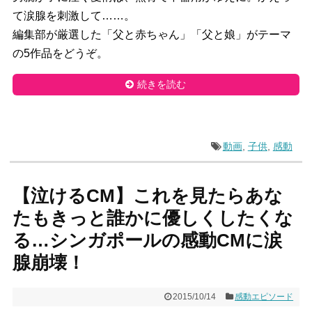
て涙腺を刺激して……。
編集部が厳選した「父と赤ちゃん」
「父と娘」がテーマ
の5作品をどうぞ。
続きを読む
動画
,
子供
,
感動
【泣けるCM】これを見たらあな
たもきっと誰かに優しくしたくな
る…シンガポールの感動CMに涙
腺崩壊！
2015/10/14
感動エピソード