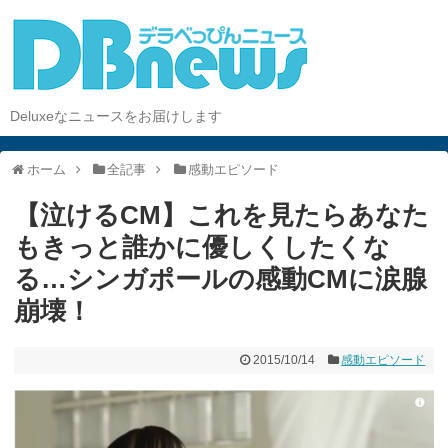
Deluxeなニュースをお届けします
ホーム
全記事
感動エピソード
【泣けるCM】これを見たらあなた
もきっと誰かに優しくしたくな
る…シンガポールの感動CMに涙腺
崩壊！
2015/10/14
感動エピソード