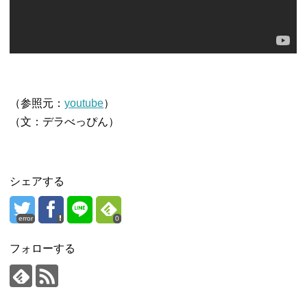
（参照元：
youtube
）
（文：デラべっぴん）
シェアする
error
0
フォローする