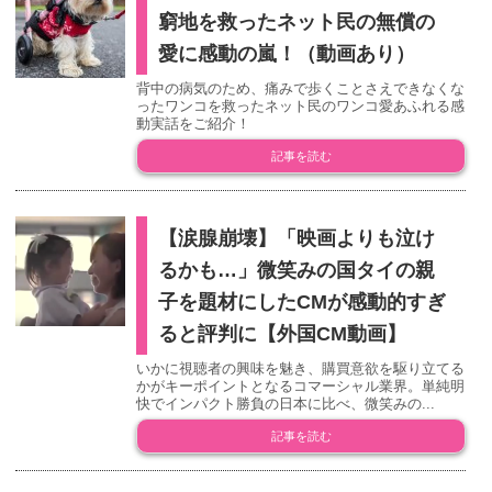
窮地を救ったネット民の無償の
愛に感動の嵐！（動画あり）
背中の病気のため、痛みで歩くことさえできなくな
ったワンコを救ったネット民のワンコ愛あふれる感
動実話をご紹介！
記事を読む
【涙腺崩壊】「映画よりも泣け
るかも…」微笑みの国タイの親
子を題材にしたCMが感動的すぎ
ると評判に【外国CM動画】
いかに視聴者の興味を魅き、購買意欲を駆り立てる
かがキーポイントとなるコマーシャル業界。単純明
快でインパクト勝負の日本に比べ、微笑みの...
記事を読む