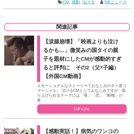
CM
,
感動
,
泣ける
DBニュース
関連記事
【涙腺崩壊】「映画よりも泣け
るかも…」微笑みの国タイの親
子を題材にしたCMが感動的すぎ
ると評判に その2（父☓子編）
【外国CM動画】
エモーショナルなストーリーでおなじみのタイ産コ
マーシャル。 泣けるCMとしておなじみですが、取
り上げられるテーマには「母」「恋」「動物」が
多...
記事を読む
【感動実話！】病気のワンコの