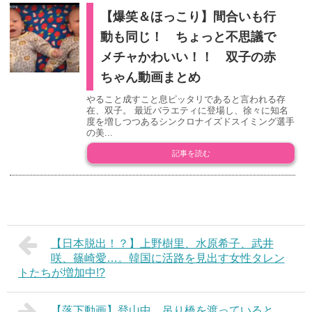
【爆笑＆ほっこり】間合いも行
動も同じ！ ちょっと不思議で
メチャかわいい！！ 双子の赤
ちゃん動画まとめ
やること成すこと息ピッタリであると言われる存
在、双子。 最近バラエティに登場し、徐々に知名
度を増しつつあるシンクロナイズドスイミング選手
の美...
記事を読む
【日本脱出！？】上野樹里、水原希子、武井
咲、篠崎愛…。韓国に活路を見出す女性タレン
トたちが増加中!?
【落下動画】登山中、吊り橋を渡っていると、