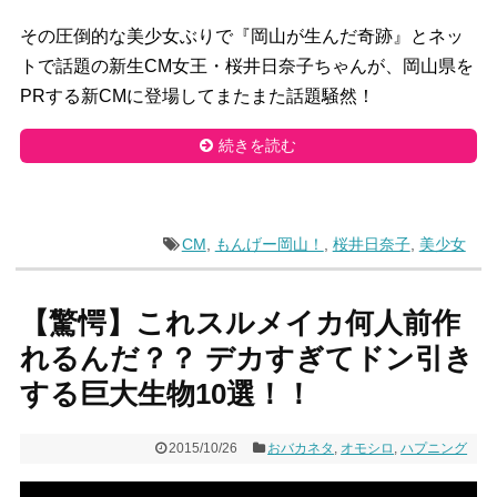
その圧倒的な美少女ぶりで『岡山が生んだ奇跡』とネッ
トで話題の新生CM女王・桜井日奈子ちゃんが、岡山県を
PRする新CMに登場してまたまた話題騒然！
続きを読む
CM
,
もんげー岡山！
,
桜井日奈子
,
美少女
【驚愕】これスルメイカ何人前作
れるんだ？？ デカすぎてドン引き
する巨大生物10選！！
2015/10/26
おバカネタ
,
オモシロ
,
ハプニング