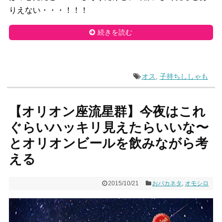
りえない・・・！！！
続きを読む
オス
,
子持ちししゃも
【オリオン座流星群】今夜はこれ
ぐらいハッキリ見えたらいいな〜
とオリオンビールを飲みながら考
える
2015/10/21
おバカネタ
,
オモシロ