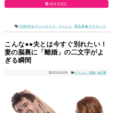
続きを読む
TOKYOセクシーナイト
,
イベント
,
恵比寿★マスカッツ
こんな●●夫とは今すぐ別れたい！
妻の脳裏に「離婚」の二文字がよ
ぎる瞬間
2015/10/30
イベント、雑談
,
全記事