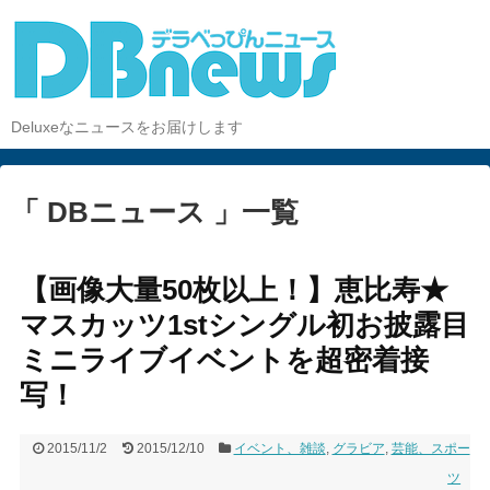
Deluxeなニュースをお届けします
「 DBニュース 」一覧
【画像大量50枚以上！】恵比寿★
マスカッツ1stシングル初お披露目
ミニライブイベントを超密着接
写！
2015/11/2
2015/12/10
イベント、雑談
,
グラビア
,
芸能、スポー
ツ