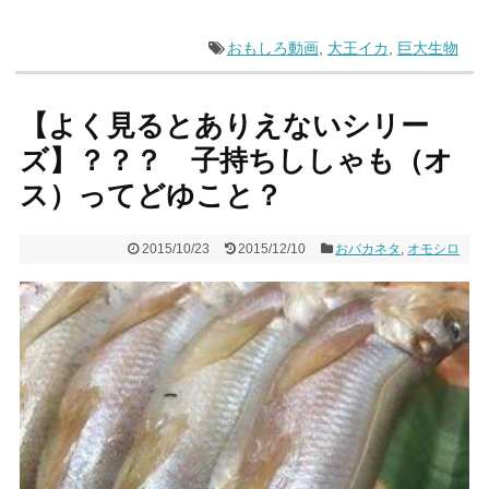
おもしろ動画
,
大王イカ
,
巨大生物
【よく見るとありえないシリー
ズ】？？？ 子持ちししゃも（オ
ス）ってどゆこと？
2015/10/23
2015/12/10
おバカネタ
,
オモシロ