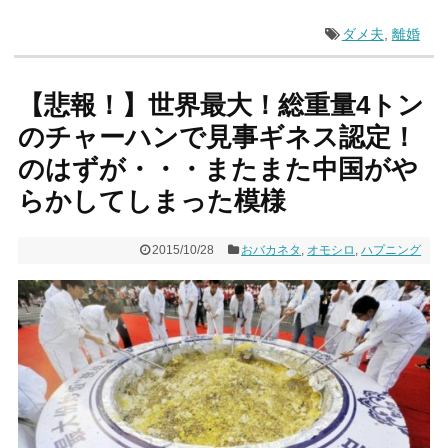
ダメ夫
,
離婚
【悲報！】世界最大！総重量4トン
のチャーハンで見事ギネス認定！
のはずが・・・またまた中国がや
らかしてしまった模様
2015/10/28
おバカネタ
,
オモシロ
,
ハプニング