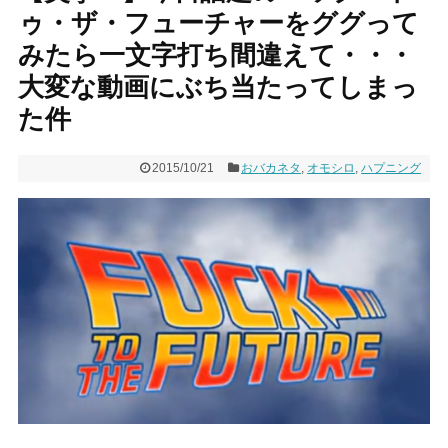
ゥ・ザ・フューチャーをググって
みたら一文字打ち間違えて・・・
大変な動画にぶち当たってしまっ
た件
2015/10/21
おバカネタ
,
オモシロ
,
ハプニング