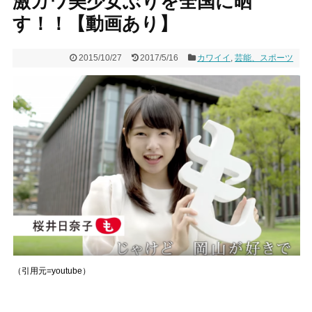
激カワ美少女ぶりを全国に晒
す！！【動画あり】
2015/10/27
2017/5/16
カワイイ
,
芸能、スポーツ
（引用元=youtube）