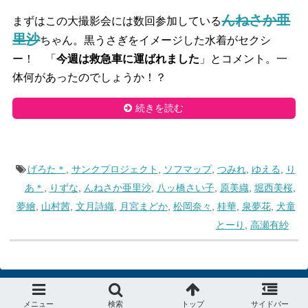
んねさか亜
まずはこの大撮影会には数回参加している
里沙
ちゃん。黒うさぎをイメージした水着がセクシ
ー！ 「
今週は救急車に運ばれました
」とコメント。一
体何があったのでしょうか！？
続きを読む
げろた＊
,
サンクプロジェクト
,
ソフマップ
,
つみれ
,
ゆえる
,
り
あ＊
,
りずな
,
んねさか亜里沙
,
八ッ橋さい子
,
原美織
,
堀西美桜
,
夢繪
,
山村茜
,
文月詩織
,
月宮まどか
,
松岡奈々
,
桂華
,
泉夢花
,
犬童
とーり
,
高瀬有紗
© 2015
デラべっぴんニュース