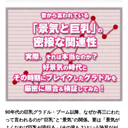
90年代の巨乳グラドル・ブーム以降、なぜか再三にわた
って言われるのが“巨乳”と“景気”の関係。要は「景気が
よくなれば巨乳が流行る」(その逆も？)という論旨だが、