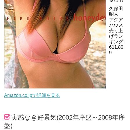
18.04.17
久保田
昭人
アクア
ハウス
売り上
げラン
キング:
611,80
9
Amazon.co.jpで詳細を見る
実感なき好景気(2002年序盤～2008年序
盤)