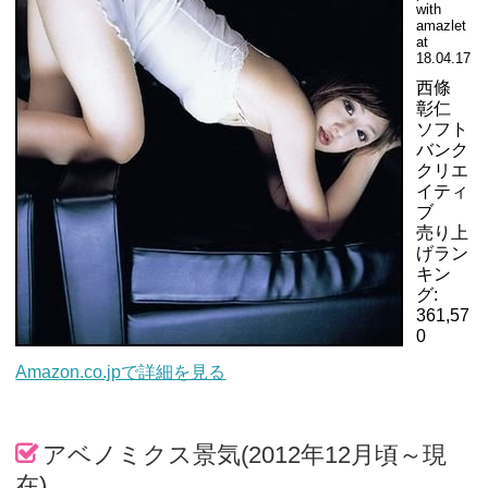
with
amazlet
at
18.04.17
西條
彰仁
ソフト
バンク
クリエ
イティ
ブ
売り上
げラン
キン
グ:
361,57
0
Amazon.co.jpで詳細を見る
アベノミクス景気(2012年12月頃～現
在)