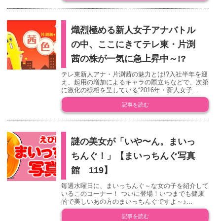
熾烈極める新人女子アナバトル
の中、ここにきてテレ東・片渕
茜の株が一気に急上昇中～!?
テレ東新人アナ・片渕茜の魅力とは!?入社半年を迎
え、起用の増加によるキャラの際立ちなどで、次第
に激化の様相を呈している“2016年・新人女子...
記事を読む
謎の美女が「いや〜ん。まいっ
ちんぐ！」【まいっちんぐ写真
館 119】
毎週水曜日に、まいっちんぐ～な女の子を紹介して
いるこのコーナー！ ついに登場！いつまでも健康
的で美しいあの方のまいっちんぐですよ～♪...
記事を読む