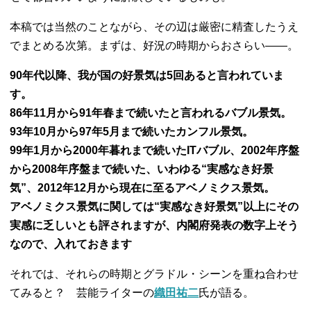
本稿では当然のことながら、その辺は厳密に精査したうえ
でまとめる次第。まずは、好況の時期からおさらい――。
90年代以降、我が国の好景気は5回あると言われていま
す。
86年11月から91年春まで続いたと言われるバブル景気。
93年10月から97年5月まで続いたカンフル景気。
99年1月から2000年暮れまで続いたITバブル、2002年序盤
から2008年序盤まで続いた、いわゆる“実感なき好景
気”、2012年12月から現在に至るアベノミクス景気。
アベノミクス景気に関しては“実感なき好景気”以上にその
実感に乏しいとも評されますが、内閣府発表の数字上そう
なので、入れておきます
それでは、それらの時期とグラドル・シーンを重ね合わせ
てみると？ 芸能ライターの
織田祐二
氏が語る。