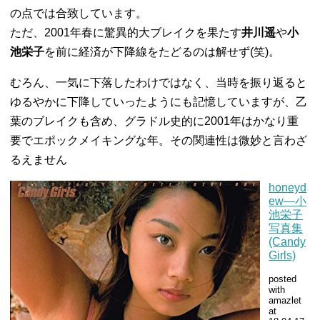
の点では合致しています。
ただ、2001年春に驚異的大ブレイクを果たす
井川遥
や
小
池栄子
を前に経済が下降線をたどるのは解せず(笑)。
むろん、一気に下落したわけではなく、当時を振り返ると
ゆるやかに下降していったようにも記憶していますが、乙
葉のブレイクも含め、グラドル史的に2001年はかなり重
要でエポックメイキングな年。その関連性は微妙と言わざ
るえません
honeyd
ew―小
池栄子
写真集
(Candy
Girls)
posted
with
amazlet
at