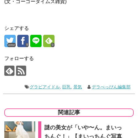
(文・ゴーゴータイムズ雑賀)
シェアする
error
0
フォローする
グラビアイドル
,
巨乳
,
景気
デラべっぴん編集部
関連記事
謎の美女が「いや〜ん。まいっ
ちんぐ！」【まいっちんぐ写真