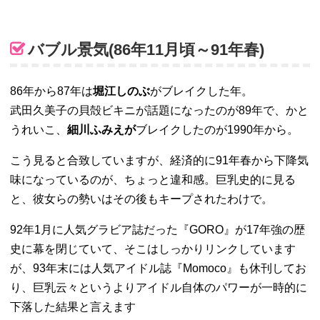
バブル景気(86年11月頃～91年春)
86年から87年は
堀江しのぶ
がブレイクした年。
武田久美子の貝殻ビキニが話題になったのが89年で、かと
うれいこ、
細川ふみえが
ブレイクしたのが1990年から。
こう見ると合致していますが、経済的に91年春から下降気
味になっているのが、ちょっと違和感。
巨乳史的に見る
と、彼女らの勢いはその後もキープされたわけで。
92年1月に人気グラビア誌だった『GORO』が17年強の歴
史に幕を閉じていて、そこはしっかりリンクしています
が、93年末には人気アイドル誌『Momoco』も休刊してお
り、巨乳云々というよりアイドル自体のパワーが一時的に
下落した結果と言えます