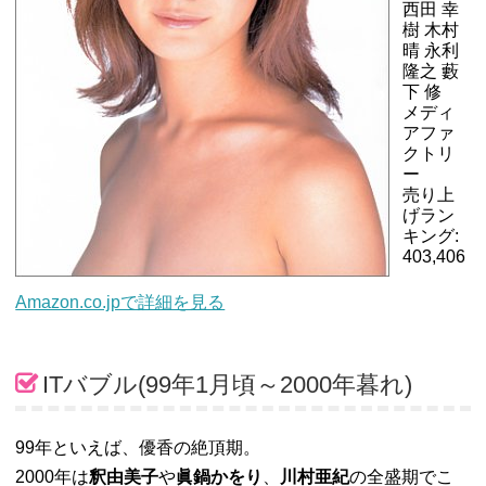
西田 幸
樹 木村
晴 永利
隆之 藪
下 修
メディ
アファ
クトリ
ー
売り上
げラン
キング:
403,406
Amazon.co.jpで詳細を見る
ITバブル(99年1月頃～2000年暮れ)
99年といえば、優香の絶頂期。
2000年は
釈由美子
や
眞鍋かをり
、
川村亜紀
の全盛期でこ