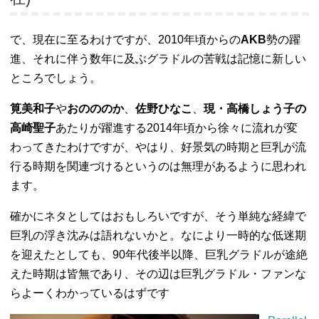
で、現在に至るわけですが、2010年頃からの
AKB
勢の躍
進、それに伴う数年に及ぶグラドルの苦戦は記憶に新しい
ところでしょう。
筧美和子
や
おのののか
、
佐野ひなこ
、
現・高橋しょう子の
高崎聖子
あたりが躍進する2014年頃から徐々に流れが変
わってきたわけですが、やはり、好景気の時期と巨乳が流
行る時期を関連づけるというのは無理があるように思われ
ます。
確かにネタとしてはおもしろいですが、そう単純な経緯で
巨乳の浮き沈みは語れないかと。なにより一時的な低迷期
を迎えたとしても、90年代後半以降、巨乳グラドルが途絶
えた時期は皆無であり、その辺は巨乳グラドル・ファンな
らよーくわかっているはずです