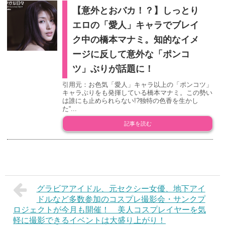
【意外とおバカ！？】しっとり
エロの「愛人」キャラでブレイ
ク中の橋本マナミ。知的なイメ
ージに反して意外な「ポンコ
ツ」ぶりが話題に！
引用元：お色気「愛人」キャラ以上の「ポンコツ」
キャラぶりをも発揮している橋本マナミ。この勢い
は誰にも止められらない!?独特の色香を生かし
た“...
記事を読む
グラビアアイドル、元セクシー女優、地下アイ
ドルなど多数参加のコスプレ撮影会・サンクプ
ロジェクトが今月も開催！ 美人コスプレイヤーを気
軽に撮影できるイベントは大盛り上がり！