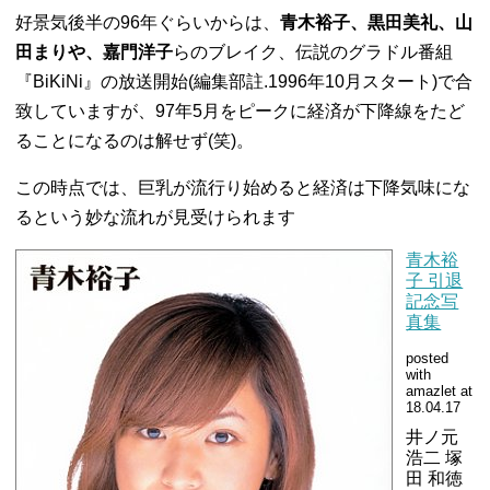
好景気後半の96年ぐらいからは、
青木裕子、黒田美礼、山
田まりや、嘉門洋子
らのブレイク、伝説のグラドル番組
『BiKiNi』の放送開始(編集部註.1996年10月スタート)で合
致していますが、97年5月をピークに経済が下降線をたど
ることになるのは解せず(笑)。
この時点では、巨乳が流行り始めると経済は下降気味にな
るという妙な流れが見受けられます
青木裕
子 引退
記念写
真集
posted
with
amazlet at
18.04.17
井ノ元
浩二 塚
田 和徳