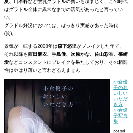
夏、山本梓
など微乳グラドルの勢いも凄まじく、この時代
はグラドル全体に異常なまでの活気があったと言ってい
い。
グラドル好況においては、はっきり実感があった時代
(笑)。
景気が一転する2008年は
森下悠里
がブレイクした年で、
それ以降も
西田麻衣、手島優、次原かな、佐山彩香、篠崎
愛
などコンスタントにブレイクを果たしており、その相関
性はやはり薄いと言わざるえません
小倉優
子のお
いしい
いただ
き方
小倉優
子写真
集
posted