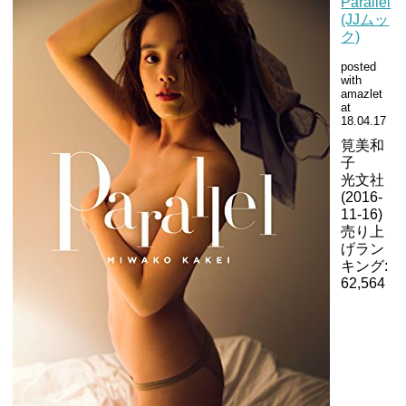
Parallel
(JJムッ
ク)
posted
with
amazlet
at
18.04.17
筧美和
子
光文社
(2016-
11-16)
売り上
げラン
キング:
62,564