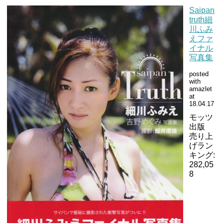
Saipan
truth細
川ふみ
えファ
イナル
写真集
posted
with
amazlet
at
18.04.17
モッツ
出版
売り上
げラン
キング:
282,05
8