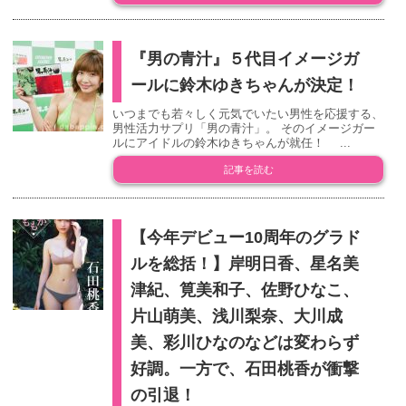
『男の青汁』５代目イメージガ
ールに鈴木ゆきちゃんが決定！
いつまでも若々しく元気でいたい男性を応援する、
男性活力サプリ「男の青汁」。 そのイメージガー
ルにアイドルの鈴木ゆきちゃんが就任！ ...
記事を読む
【今年デビュー10周年のグラド
ルを総括！】岸明日香、星名美
津紀、筧美和子、佐野ひなこ、
片山萌美、浅川梨奈、大川成
美、彩川ひなのなどは変わらず
好調。一方で、石田桃香が衝撃
の引退！