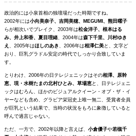
政治的には小泉首相の独壇場だった時期ですね。
2002年には
小向美奈子、吉岡美穂、MEGUMI、熊田曜子
らが相次いでブレイク、2003年は
松金洋子、根本はる
み、井上和香、夏目理緒
、2004年は
森下千里、川村ゆき
え
、2005年は
ほしのあき
、2006年は
相澤仁美
と、文字ど
おり、巨乳グラドル安定の時代でしっかり合致していま
す。
とりわけ、2006年の日テレジェニックはその
相澤、原幹
恵、現・水樹たまの北村ひとみ、草場恵
と、日テレジェニ
ックはむろん、ほかのビジュアルクイーン・オブ・ザ・イ
ヤーなども含め、グラビア栄冠史上唯一無二、受賞者全員
が巨乳という結果で、当時の状況をもろに象徴していると
呼んで過言じゃない。
ただ、一方で、2002年以降と言えば、
小倉優子
や
若槻千