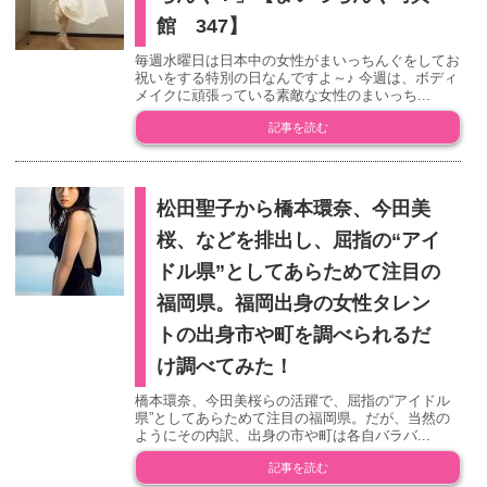
館 347】
毎週水曜日は日本中の女性がまいっちんぐをしてお
祝いをする特別の日なんですよ～♪ 今週は、ボディ
メイクに頑張っている素敵な女性のまいっち...
記事を読む
松田聖子から橋本環奈、今田美
桜、などを排出し、屈指の“アイ
ドル県”としてあらためて注目の
福岡県。福岡出身の女性タレン
トの出身市や町を調べられるだ
け調べてみた！
橋本環奈、今田美桜らの活躍で、屈指の“アイドル
県”としてあらためて注目の福岡県。だが、当然の
ようにその内訳、出身の市や町は各自バラバ...
記事を読む