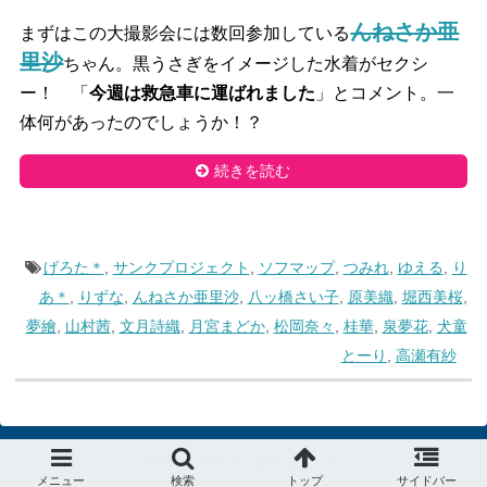
んねさか亜
まずはこの大撮影会には数回参加している
里沙
ちゃん。黒うさぎをイメージした水着がセクシ
ー！ 「
今週は救急車に運ばれました
」とコメント。一
体何があったのでしょうか！？
続きを読む
げろた＊
,
サンクプロジェクト
,
ソフマップ
,
つみれ
,
ゆえる
,
り
あ＊
,
りずな
,
んねさか亜里沙
,
八ッ橋さい子
,
原美織
,
堀西美桜
,
夢繪
,
山村茜
,
文月詩織
,
月宮まどか
,
松岡奈々
,
桂華
,
泉夢花
,
犬童
とーり
,
高瀬有紗
© 2015
デラべっぴんニュース