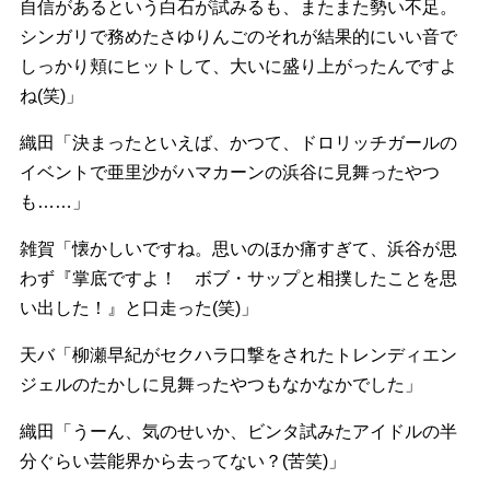
自信があるという白石が試みるも、またまた勢い不足。
シンガリで務めたさゆりんごのそれが結果的にいい音で
しっかり頬にヒットして、大いに盛り上がったんですよ
ね(笑)」
織田「決まったといえば、かつて、ドロリッチガールの
イベントで亜里沙がハマカーンの浜谷に見舞ったやつ
も……」
雑賀「懐かしいですね。思いのほか痛すぎて、浜谷が思
わず『掌底ですよ！ ボブ・サップと相撲したことを思
い出した！』と口走った(笑)」
天バ「柳瀬早紀がセクハラ口撃をされたトレンディエン
ジェルのたかしに見舞ったやつもなかなかでした」
織田「うーん、気のせいか、ビンタ試みたアイドルの半
分ぐらい芸能界から去ってない？(苦笑)」