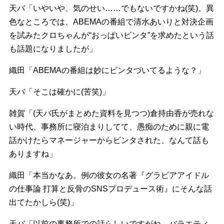
天バ「いやいや、気のせい……でもないですかね(笑)。異
色なところでは、ABEMAの番組で清水あいりと対決企画
を試みたクロちゃんが“おっぱいビンタ”を求めたという話
も話題になりましたが」
織田「ABEMAの番組は妙にビンタづいてるような？」
天バ「そこは確かに(苦笑)」
雑賀「(天バ氏がまとめた資料を見つつ)倉持由香が売れな
い時代、事務所に寝泊まりしてて、愚痴のために親に電
話かけたらマネージャーからビンタされた、なんて話も
ありますね」
織田「本当かなあ。例の彼女の名著『グラビアアイドル
の仕事論 打算と反骨のSNSプロデュース術』にそんな話
出てたかしら(笑)」
天バ「以前の事務所での話らしいですがね。バラエティ