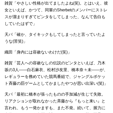
雑賀「やさしい性格が出てましたよね(笑)。とはいえ、彼
女といえば、かつて、同輩のSherbetのメンバーにストレ
スが溜まりすぎてビンタをしてしまった、なんて告白も
していたはずで」
天バ「確か、タイキックもしてしまったと言っていたよ
うな(苦笑)」
織田「身内には容赦ないわけだ(笑)」
雑賀「芸人への容赦なしの伝説のビンタといえば、乃木
坂の3人――白石麻衣、松村沙友里、橋本奈々未――が、
レギュラーを務めていた競馬番組で、ジャングルポケッ
ト斉藤の罰ゲームとしてかましたやつが思い出深い(笑)」
天バ「最初に橋本が張ったものの手加減が生じて失敗。
リアクションが取れなかった斉藤から『もっと来い』と
言われ、もう一発かますも、また不発。続いて、握力に