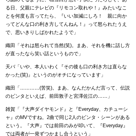
る日、父親にテレビの『リモコン取れや！』みたいなこ
とを何度も言ってたら、『いい加減にしろ！ 親に向か
ってどんな口の利き方してんねん！』って怒られたうえ
で、思いきりしばかれたようで」
織田「それは怒られて当然(笑)。まあ、それを機に話し方
が直ったなら笑い話というもので」
天バ「いや、本人いわく『その後も口の利き方は直らな
かった(笑)』というのがオチになっています」
織田「…………(苦笑)。まあ、なんだかんだ言って、伝説
のビンタといえば、前田敦子と宮澤佐江の……」
雑賀「『大声ダイヤモンド』と『Everyday、カチューシ
ャ』のMVですね。2曲で同じ2人のビンタ・シーンがある
という。『大声』では前田のみが叩いて、『Everyday』
では両者が一発ずつかまし合うという」