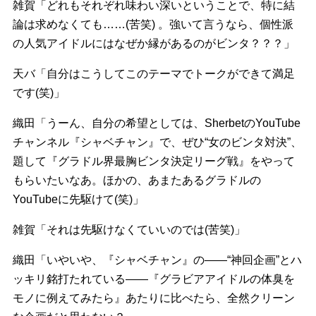
雑賀「どれもそれぞれ味わい深いということで、特に結
論は求めなくても……(苦笑) 。強いて言うなら、個性派
の人気アイドルにはなぜか縁があるのがビンタ？？？」
天バ「自分はこうしてこのテーマでトークができて満足
です(笑)」
織田「うーん、自分の希望としては、SherbetのYouTube
チャンネル『シャベチャン』で、ぜひ“女のビンタ対決”、
題して『グラドル界最胸ビンタ決定リーグ戦』をやって
もらいたいなあ。ほかの、あまたあるグラドルの
YouTubeに先駆けて(笑)」
雑賀「それは先駆けなくていいのでは(苦笑)」
織田「いやいや、『シャベチャン』の――“神回企画”とハ
ッキリ銘打たれている――『グラビアアイドルの体臭を
モノに例えてみたら』あたりに比べたら、全然クリーン