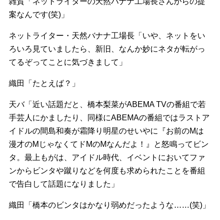
雑賀「ネットライターの天然バナナ工場長さんからの提
案なんです(笑)」
ネットライター・天然バナナ工場長「いや、ネットをい
ろいろ見ていましたら、新旧、なんか妙にネタが転がっ
てるぞってことに気づきまして」
織田「たとえば？」
天バ「近い話題だと、橋本梨菜がABEMA TVの番組で若
手芸人にかましたり、同様にABEMAの番組ではラストア
イドルの間島和奏が霜降り明星のせいやに『お前のMは
漫才のMじゃなくてドMのMなんだよ！』と怒鳴ってビン
タ。最上もがは、アイドル時代、イベントにおいてファ
ンからビンタや蹴りなどを何度も求められたことを番組
で告白して話題になりました」
織田「橋本のビンタはかなり弱めだったような……(笑)」