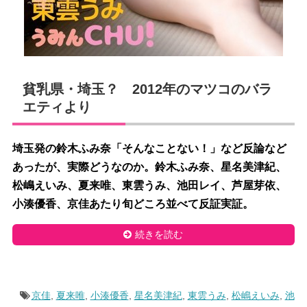
貧乳県・埼玉？ 2012年のマツコのバラ
エティより
埼玉発の鈴木ふみ奈「そんなことない！」など反論など
あったが、実際どうなのか。鈴木ふみ奈、星名美津紀、
松嶋えいみ、夏来唯、東雲うみ、池田レイ、芦屋芽依、
小湊優香、京佳あたり旬どころ並べて反証実証。
続きを読む
京佳
,
夏来唯
,
小湊優香
,
星名美津紀
,
東雲うみ
,
松嶋えいみ
,
池