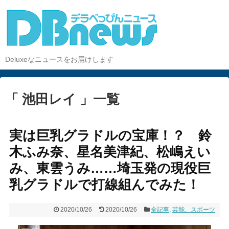
Deluxeなニュースをお届けします
「 池田レイ 」一覧
実は巨乳グラドルの宝庫！？ 鈴
木ふみ奈、星名美津紀、松嶋えい
み、東雲うみ……埼玉発の現役巨
乳グラドルで打線組んでみた！
2020/10/26
2020/10/26
全記事
,
芸能、スポーツ