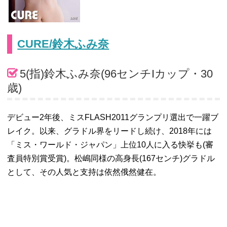
CURE/鈴木ふみ奈
5(指)鈴木ふみ奈(96センチIカップ・30
歳)
デビュー2年後、ミスFLASH2011グランプリ選出で一躍ブ
レイク。以来、グラドル界をリードし続け、2018年には
「ミス・ワールド・ジャパン」上位10人に入る快挙も(審
査員特別賞受賞)。松嶋同様の高身長(167センチ)グラドル
として、その人気と支持は依然俄然健在。