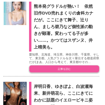
熊本発グラドルが熱い！ 依然
旧作DVD売れまくりの倉科カナ
だが。ここにきて舞子、辻り
ん、ましろ碧乃など個性派の動
きが顕著。変わってる子が多
い……。かつてはスザンヌ、井
上晴美も。
愛知県、北海道、埼玉県、神奈川県、千葉県、そし
て、東京都。人気グラドルを次々輩出する都道府県
だが(まあ、人口から考えて、東京都やその...
記事を読む
岸明日香、ゆきぽよ、白波瀬海
来、新井萌花ら、ここにきてに
わかに話題のイエロービキニ姿