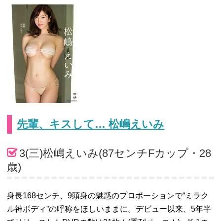
先輩、キスして… 松嶋えいみ
3(三)松嶋えいみ(87センチFカップ・28
歳)
身長168センチ、9頭身の魅惑のプロポーションで“ミラク
ル神ボディ”の呼称をほしいままに。デビュー以来、5年半