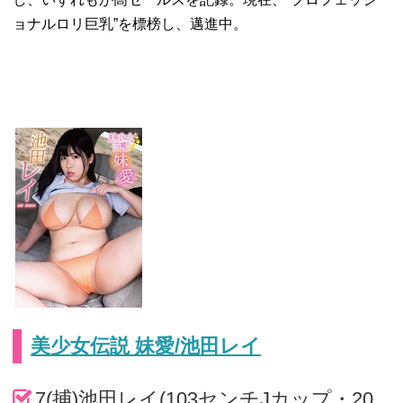
ョナルロリ巨乳”を標榜し、邁進中。
美少女伝説 妹愛/池田レイ
7(捕)池田レイ(103センチJカップ・20