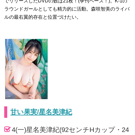
でリリースしたDVDの数は21枚！(季刊ペース！)。K-1の
ラウンドガールとしても精力的に活動。森咲智美のライバ
ルの最右翼的存在と位置づけたい。
甘い果実/星名美津紀
4(一)星名美津紀(92センチHカップ・24