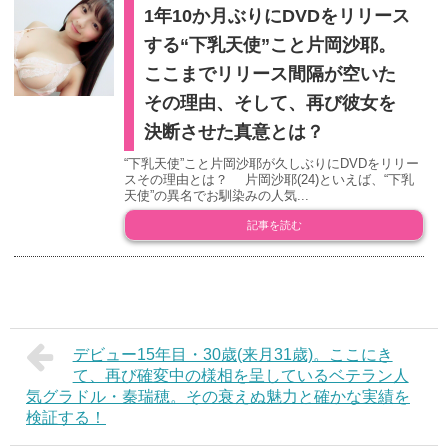
1年10か月ぶりにDVDをリリース
する“下乳天使”こと片岡沙耶。
ここまでリリース間隔が空いた
その理由、そして、再び彼女を
決断させた真意とは？
“下乳天使”こと片岡沙耶が久しぶりにDVDをリリー
スその理由とは？ 片岡沙耶(24)といえば、“下乳
天使”の異名でお馴染みの人気...
記事を読む
デビュー15年目・30歳(来月31歳)。ここにき
て、再び確変中の様相を呈しているベテラン人
気グラドル・秦瑞穂。その衰えぬ魅力と確かな実績を
検証する！