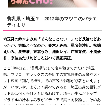
貧乳県・埼玉？ 2012年のマツコのバラエ
ティより
埼玉発の鈴木ふみ奈「そんなことない！」など反論などあ
ったが、実際どうなのか。鈴木ふみ奈、星名美津紀、松嶋
えいみ、夏来唯、東雲うみ、池田レイ、芦屋芽依、小湊優
香、京佳あたり旬どころ並べて反証実証。
ここ10年ほど、“貧乳県”として名を馳せてきた(？)埼玉
県。マツコ・デラックスの番組での貧乳特集の反響や大ヒ
ット映画『翔んで埼玉』での言説の影響が顕著といえます
が、いやいや、よくよく調べてみると、埼玉出身の巨乳グ
ラドルは何人も何人もいるわけで。埼玉が生んだトップ・
グラドルの鈴木ふみ奈がメディアで真っ向反論し、そのあ