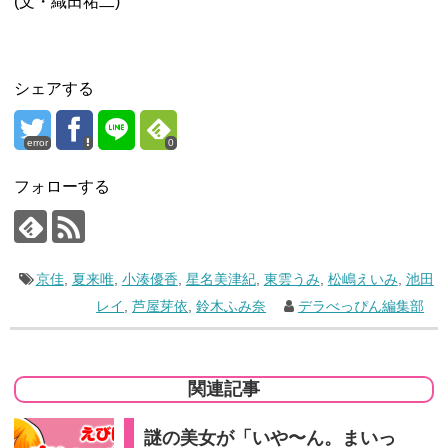
(文・織田祐二)
シェアする
error
0
フォローする
京佳
,
夏来唯
,
小湊優香
,
星名美津紀
,
東雲うみ
,
松嶋えいみ
,
池田
レイ
,
芦屋芽依
,
鈴木ふみ奈
デラべっぴん編集部
関連記事
謎の美女が「いや〜ん。まいっ