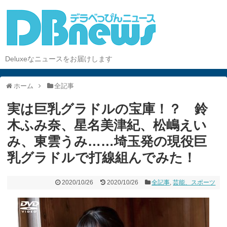
Deluxeなニュースをお届けします
ホーム
全記事
実は巨乳グラドルの宝庫！？ 鈴
木ふみ奈、星名美津紀、松嶋えい
み、東雲うみ……埼玉発の現役巨
乳グラドルで打線組んでみた！
2020/10/26
2020/10/26
全記事
,
芸能、スポーツ