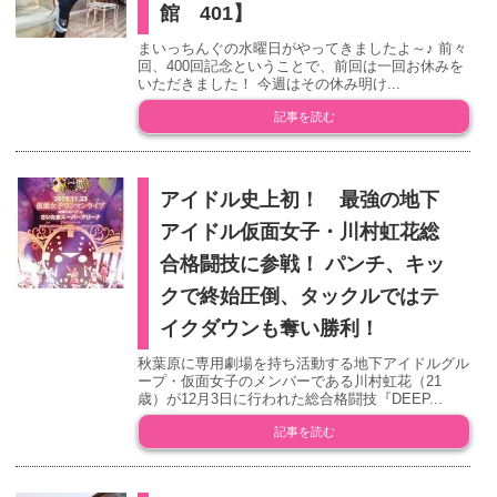
館 401】
まいっちんぐの水曜日がやってきましたよ～♪ 前々
回、400回記念ということで、前回は一回お休みを
いただきました！ 今週はその休み明け...
記事を読む
アイドル史上初！ 最強の地下
アイドル仮面女子・川村虹花総
合格闘技に参戦！ パンチ、キッ
クで終始圧倒、タックルではテ
イクダウンも奪い勝利！
秋葉原に専用劇場を持ち活動する地下アイドルグル
ープ・仮面女子のメンバーである川村虹花（21
歳）が12月3日に行われた総合格闘技『DEEP...
記事を読む