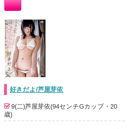
好きだよ/芦屋芽依
9(二)芦屋芽依(94センチGカップ・20
歳)