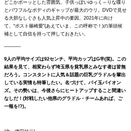
どこかボーッとした雰囲気、子供っぽいゆっく～りな喋り
とパワフルなボディのギャップが最大のウリ。DVDで見せ
る大胆なしぐさも人気上昇中の要因。2021年に向け
て、“ポスト篠崎愛”(あえていま、この呼称で！)の筆頭候
補として自信を持って押しておきたい。
———–
9人の平均サイズは92センチ、平均カップはG半(笑)。この
結果を見て、相変わらず埼玉県を貧乳県とみなす者は皆無
だろう。コンスタントに人気＆話題の巨乳グラドルを輩出
している実情も特筆したい。名づけて、パイ玉パイオン
ズ。その勢いは、今後さらにヒートアップすること間違い
なしだ！(対戦したい他県のグラドル・チームあれば、ご
一報を!?)。